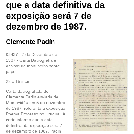
que a data definitiva da
exposição será 7 de
dezembro de 1987.
Clemente Padín
03437 - 7 de Dezembro de
1987 - Carta Datilografia e
assinatura manuscrita sobre
papel
22 x 16,5 cm
Carta datilografada de
Clemente Padin enviada de
Montevidéu em 5 de novembro
de 1987, referente à exposição
Poema Processo no Uruguai. A
carta informa que a data
definitiva da exposição será 7
de dezembro de 1987. Padin