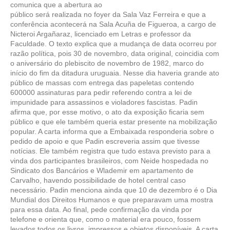
comunica que a abertura ao
público será realizada no foyer da Sala Vaz Ferreira e que a
conferência acontecerá na Sala Acuña de Figueroa, a cargo de
Nicteroi Argañaraz, licenciado em Letras e professor da
Faculdade. O texto explica que a mudança de data ocorreu por
razão política, pois 30 de novembro, data original, coincidia com
o aniversário do plebiscito de novembro de 1982, marco do
início do fim da ditadura uruguaia. Nesse dia haveria grande ato
público de massas com entrega das papeletas contendo
600000 assinaturas para pedir referendo contra a lei de
impunidade para assassinos e violadores fascistas. Padin
afirma que, por esse motivo, o ato da exposição ficaria sem
público e que ele também queria estar presente na mobilização
popular. A carta informa que a Embaixada responderia sobre o
pedido de apoio e que Padin escreveria assim que tivesse
notícias. Ele também registra que tudo estava previsto para a
vinda dos participantes brasileiros, com Neide hospedada no
Sindicato dos Bancários e Wlademir em apartamento de
Carvalho, havendo possibilidade de hotel central caso
necessário. Padin menciona ainda que 10 de dezembro é o Dia
Mundial dos Direitos Humanos e que preparavam uma mostra
para essa data. Ao final, pede confirmação da vinda por
telefone e orienta que, como o material era pouco, fossem
levados todos os livros, impressos e objetos disponíveis. A carta