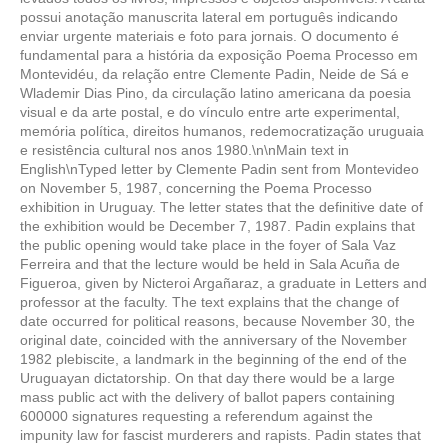
possui anotação manuscrita lateral em português indicando
enviar urgente materiais e foto para jornais. O documento é
fundamental para a história da exposição Poema Processo em
Montevidéu, da relação entre Clemente Padin, Neide de Sá e
Wlademir Dias Pino, da circulação latino americana da poesia
visual e da arte postal, e do vínculo entre arte experimental,
memória política, direitos humanos, redemocratização uruguaia
e resistência cultural nos anos 1980.\n\nMain text in
English\nTyped letter by Clemente Padin sent from Montevideo
on November 5, 1987, concerning the Poema Processo
exhibition in Uruguay. The letter states that the definitive date of
the exhibition would be December 7, 1987. Padin explains that
the public opening would take place in the foyer of Sala Vaz
Ferreira and that the lecture would be held in Sala Acuña de
Figueroa, given by Nicteroi Argañaraz, a graduate in Letters and
professor at the faculty. The text explains that the change of
date occurred for political reasons, because November 30, the
original date, coincided with the anniversary of the November
1982 plebiscite, a landmark in the beginning of the end of the
Uruguayan dictatorship. On that day there would be a large
mass public act with the delivery of ballot papers containing
600000 signatures requesting a referendum against the
impunity law for fascist murderers and rapists. Padin states that