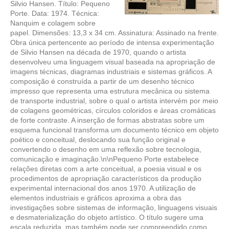
Silvio Hansen. Título: Pequeno
Porte. Data: 1974. Técnica:
Nanquim e colagem sobre
papel. Dimensões: 13,3 x 34 cm. Assinatura: Assinado na frente.
Obra única pertencente ao período de intensa experimentação
de Silvio Hansen na década de 1970, quando o artista
desenvolveu uma linguagem visual baseada na apropriação de
imagens técnicas, diagramas industriais e sistemas gráficos. A
composição é construída a partir de um desenho técnico
impresso que representa uma estrutura mecânica ou sistema
de transporte industrial, sobre o qual o artista intervém por meio
de colagens geométricas, círculos coloridos e áreas cromáticas
de forte contraste. A inserção de formas abstratas sobre um
esquema funcional transforma um documento técnico em objeto
poético e conceitual, deslocando sua função original e
convertendo o desenho em uma reflexão sobre tecnologia,
comunicação e imaginação.\n\nPequeno Porte estabelece
relações diretas com a arte conceitual, a poesia visual e os
procedimentos de apropriação característicos da produção
experimental internacional dos anos 1970. A utilização de
elementos industriais e gráficos aproxima a obra das
investigações sobre sistemas de informação, linguagens visuais
e desmaterialização do objeto artístico. O título sugere uma
escala reduzida, mas também pode ser compreendido como