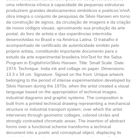
uma referência irônica à capacidade de pequenas estruturas
produzirem grandes deslocamentos simbólicos e poéticos.\n\nA
obra integra o conjunto de pesquisas de Silvio Hansen em torno
da construção de signos, da circulação de imagens e da criação
de novos códigos visuais, aproximando sua produção da arte
postal, do livro de artista e das experiências intermídia
desenvolvidas no Brasil e na América Latina. O trabalho é
acompanhado de certificado de autenticidade emitido pelo
próprio artista, constituindo importante documento para o
estudo da arte experimental brasileira.\n\nText for the Salsa
Program in English\n\nSilvio Hansen. Title: Small Scale. Date:
1974. Technique: India ink and collage on paper. Dimensions:
13.3 x 34 cm. Signature: Signed on the front. Unique artwork
belonging to the period of intense experimentation developed by
Silvio Hansen during the 1970s, when the artist created a visual
language based on the appropriation of technical images,
industrial diagrams and graphic systems. The composition is
built from a printed technical drawing representing a mechanical
structure or industrial transport system, over which the artist
intervenes through geometric collages, colored circles and
strongly contrasted chromatic areas. The insertion of abstract
forms over a functional scheme transforms a technical
document into a poetic and conceptual object, displacing its