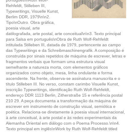
português\nRuth Wolf-
Rehfeldt, Stilleben III,
Typewritings, Visuelle Kunst,
Berlim DDR, 1979\n\n2.
Tipo\nOutro. Obra gráfica,
poesia visual, arte
datilografada, arte postal, arte conceitual\n\n3. Texto principal
para Salsa em português\nObra de Ruth Wolf-Rehfeldt
intitulada Stilleben III, datada de 1979, pertencente ao campo
das Typewritings e da Schreibmaschinengrafik. A composição é
construída por sinais repetidos de máquina de escrever, letras e
fragmentos verbais que formam uma estrutura visual
semelhante a natureza morta, com elementos gráficos
organizados como objeto, mesa, linha ondulante e forma
ascendente. Na frente, observa-se assinatura manuscrita e o
título Stilleben III. No verso, constam carimbo Visuelle Kunst,
inscrição Typewritings, identificação Ruth Wolf-Rehfeldt,
endereço DDR 1113 Berlin, Zitherstraße 15 e referência postal
210 29. A peça documenta a transformação da máquina de
escrever em instrumento de construção visual, semiótica e
poética. Relaciona-se diretamente à poesia visual internacional,
à arte conceitual, à arte postal e às redes experimentais da
Alemanha Oriental em diálogo com o Poema Processo.\n\n4.
Texto principal em inglês\nWork by Ruth Wolf-Rehfeldt titled