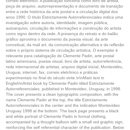
correio eletrônico. A publicação funciona como livro de artista,
peça de arquivo, autorrepresentação e documento de transição
entre a rede histórica da arte postal e a circulação digital dos
anos 1990. O título Estrictamente Autorreferenciales indica uma
investigação sobre autoria, identidade, imagem pública,
autoarquivo, circulação de informações e construção do artista
como signo dentro da rede. A presença do retrato e do balão
gráfico aproxima o documento da poesia visual, da arte
conceitual, da mail art, da comunicação alternativa e da reflexão
sobre o próprio sistema de circulação artística. O exemplar é
relevante para catalogação de Clemente Padin, arte postal
latino americana, poesia visual, livro de artista, autorreferência,
rede internacional de artistas, arquivo digital inicial, Montevidéu,
Uruguai, internet, fax, correio eletrônico e práticas
experimentais no final do século vinte.\n\nMain text in
English\nArtist book by Clemente Padin titled Estrictamente
Autorreferenciales, published in Montevideo, Uruguay, in 1998.
The cover presents a clean typographic composition, with the
name Clemente Padin at the top, the title Estrictamente
Autorreferenciales in the center and the indication Montevideo
Uruguay 1998 at the bottom. The back page presents a black
and white portrait of Clemente Padin in formal clothing,
accompanied by a thought balloon with a small red graphic sign,
reinforcing the self referential character of the publication. Below