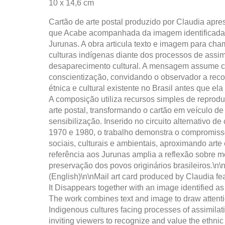
10 x 14,6 cm
Cartão de arte postal produzido por Claudia apr
que Acabe acompanhada da imagem identificada 
Jurunas. A obra articula texto e imagem para cha
culturas indígenas diante dos processos de assi
desaparecimento cultural. A mensagem assume ca
conscientização, convidando o observador a reco
étnica e cultural existente no Brasil antes que el
A composição utiliza recursos simples de reproduç
arte postal, transformando o cartão em veículo d
sensibilização. Inserido no circuito alternativo de
1970 e 1980, o trabalho demonstra o compromis
sociais, culturais e ambientais, aproximando arte
referência aos Jurunas amplia a reflexão sobre m
preservação dos povos originários brasileiros.\n\
(English)\n\nMail art card produced by Claudia fe
It Disappears together with an image identified a
The work combines text and image to draw attention
Indigenous cultures facing processes of assimila
inviting viewers to recognize and value the ethnic 