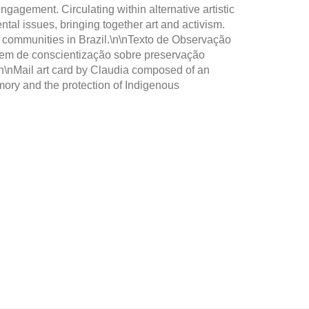
engagement. Circulating within alternative artistic
al issues, bringing together art and activism.
s communities in Brazil.\n\nTexto de Observação
gem de conscientização sobre preservação
)\n\nMail art card by Claudia composed of an
ory and the protection of Indigenous