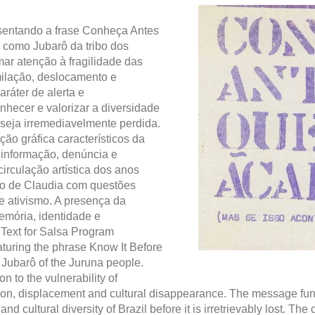
esentando a frase Conheça Antes
como Jubarô da tribo dos
mar atenção à fragilidade das
milação, deslocamento e
ráter de alerta e
nhecer e valorizar a diversidade
a seja irremediavelmente perdida.
ão gráfica característicos da
e informação, denúncia e
 circulação artística dos anos
so de Claudia com questões
 e ativismo. A presença da
emória, identidade e
nText for Salsa Program
aturing the phrase Know It Before
s Jubarô of the Juruna people.
 to the vulnerability of
tion, displacement and cultural disappearance. The message fun
and cultural diversity of Brazil before it is irretrievably lost. 