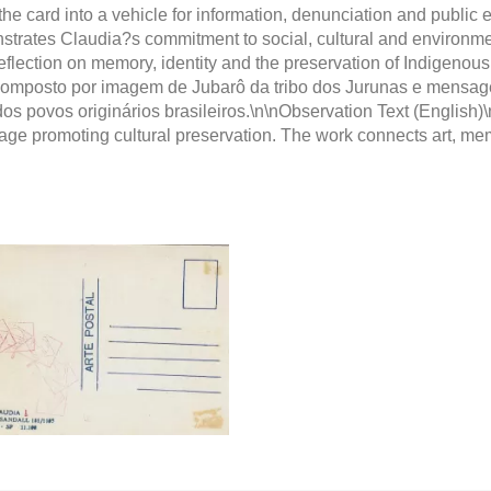
 the card into a vehicle for information, denunciation and public 
trates Claudia?s commitment to social, cultural and environment
eflection on memory, identity and the preservation of Indigenou
a composto por imagem de Jubarô da tribo dos Jurunas e mensa
 dos povos originários brasileiros.\n\nObservation Text (English
ge promoting cultural preservation. The work connects art, mem