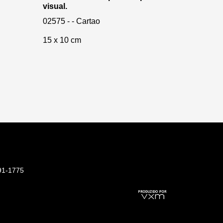
visual.
02575 - - Cartao
15 x 10 cm
91-1775