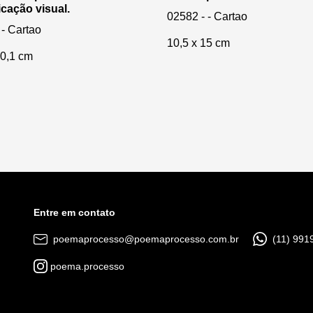
cação visual.
02582 - - Cartao
 - Cartao
10,5 x 15 cm
10,1 cm
Entre em contato
poemaprocesso@poemaprocesso.com.br
(11) 991
poema.processo