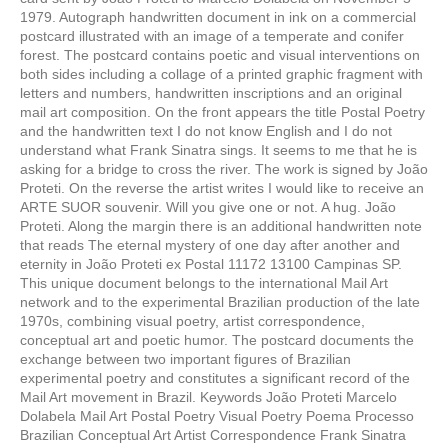
1979. Autograph handwritten document in ink on a commercial
postcard illustrated with an image of a temperate and conifer
forest. The postcard contains poetic and visual interventions on
both sides including a collage of a printed graphic fragment with
letters and numbers, handwritten inscriptions and an original
mail art composition. On the front appears the title Postal Poetry
and the handwritten text I do not know English and I do not
understand what Frank Sinatra sings. It seems to me that he is
asking for a bridge to cross the river. The work is signed by João
Proteti. On the reverse the artist writes I would like to receive an
ARTE SUOR souvenir. Will you give one or not. A hug. João
Proteti. Along the margin there is an additional handwritten note
that reads The eternal mystery of one day after another and
eternity in João Proteti ex Postal 11172 13100 Campinas SP.
This unique document belongs to the international Mail Art
network and to the experimental Brazilian production of the late
1970s, combining visual poetry, artist correspondence,
conceptual art and poetic humor. The postcard documents the
exchange between two important figures of Brazilian
experimental poetry and constitutes a significant record of the
Mail Art movement in Brazil. Keywords João Proteti Marcelo
Dolabela Mail Art Postal Poetry Visual Poetry Poema Processo
Brazilian Conceptual Art Artist Correspondence Frank Sinatra