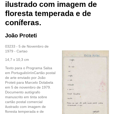
ilustrado com imagem de
floresta temperada e de
coníferas.
João Proteti
03233 - 5 de Novembro de
1979 - Cartao
14,7 x 10,3 cm
Texto para o Programa Salsa
em Português\n\nCartão postal
de arte enviado por João
Proteti para Marcelo Dolabela
em 5 de novembro de 1979.
Documento autógrafo
manuscrito em tinta sobre
cartão postal comercial
ilustrado com imagem de
floresta temperada e de