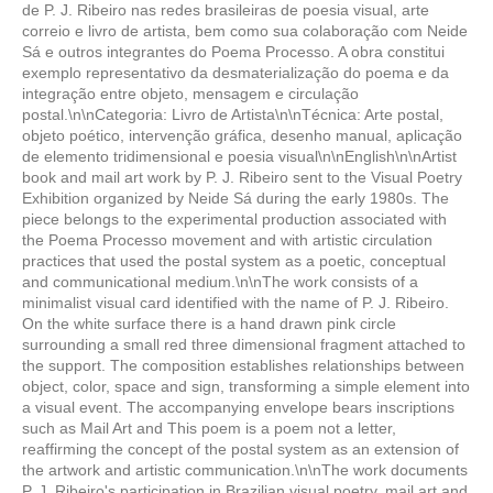
de P. J. Ribeiro nas redes brasileiras de poesia visual, arte
correio e livro de artista, bem como sua colaboração com Neide
Sá e outros integrantes do Poema Processo. A obra constitui
exemplo representativo da desmaterialização do poema e da
integração entre objeto, mensagem e circulação
postal.\n\nCategoria: Livro de Artista\n\nTécnica: Arte postal,
objeto poético, intervenção gráfica, desenho manual, aplicação
de elemento tridimensional e poesia visual\n\nEnglish\n\nArtist
book and mail art work by P. J. Ribeiro sent to the Visual Poetry
Exhibition organized by Neide Sá during the early 1980s. The
piece belongs to the experimental production associated with
the Poema Processo movement and with artistic circulation
practices that used the postal system as a poetic, conceptual
and communicational medium.\n\nThe work consists of a
minimalist visual card identified with the name of P. J. Ribeiro.
On the white surface there is a hand drawn pink circle
surrounding a small red three dimensional fragment attached to
the support. The composition establishes relationships between
object, color, space and sign, transforming a simple element into
a visual event. The accompanying envelope bears inscriptions
such as Mail Art and This poem is a poem not a letter,
reaffirming the concept of the postal system as an extension of
the artwork and artistic communication.\n\nThe work documents
P. J. Ribeiro's participation in Brazilian visual poetry, mail art and