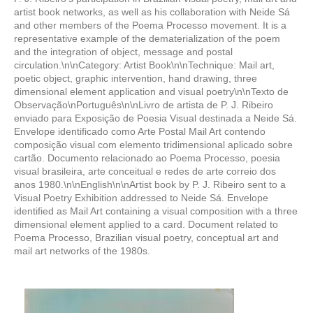
artist book networks, as well as his collaboration with Neide Sá
and other members of the Poema Processo movement. It is a
representative example of the dematerialization of the poem
and the integration of object, message and postal
circulation.\n\nCategory: Artist Book\n\nTechnique: Mail art,
poetic object, graphic intervention, hand drawing, three
dimensional element application and visual poetry\n\nTexto de
Observação\nPortuguês\n\nLivro de artista de P. J. Ribeiro
enviado para Exposição de Poesia Visual destinada a Neide Sá.
Envelope identificado como Arte Postal Mail Art contendo
composição visual com elemento tridimensional aplicado sobre
cartão. Documento relacionado ao Poema Processo, poesia
visual brasileira, arte conceitual e redes de arte correio dos
anos 1980.\n\nEnglish\n\nArtist book by P. J. Ribeiro sent to a
Visual Poetry Exhibition addressed to Neide Sá. Envelope
identified as Mail Art containing a visual composition with a three
dimensional element applied to a card. Document related to
Poema Processo, Brazilian visual poetry, conceptual art and
mail art networks of the 1980s.