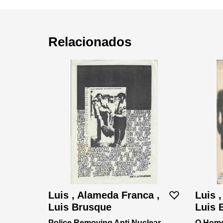
Relacionados
Luis , Alameda Franca ,
Luis 
Luis Brusque
Luis 
Police Removing Anti Nuclear
O Hom