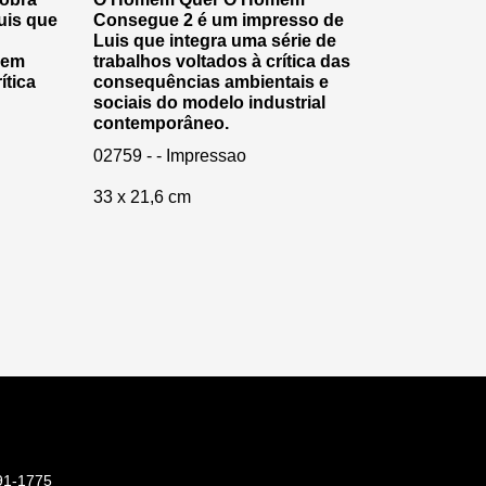
uis que
Consegue 2 é um impresso de
Luis que integra uma série de
 em
trabalhos voltados à crítica das
ítica
consequências ambientais e
sociais do modelo industrial
contemporâneo.
02759 - - Impressao
33 x 21,6 cm
91-1775