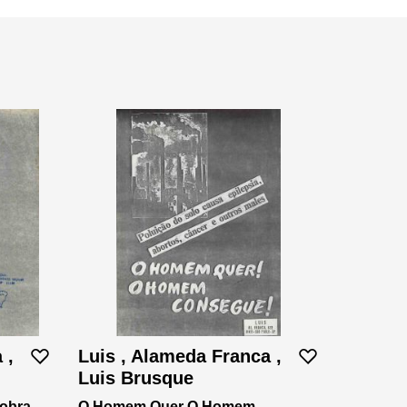
 ,
Luis , Alameda Franca ,
Luis Brusque
 obra
O Homem Quer O Homem