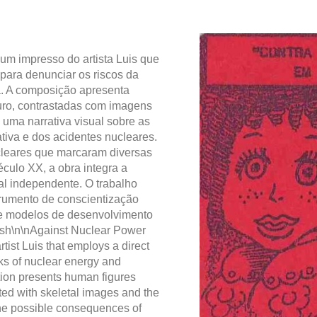
um impresso do artista Luis que
 para denunciar os riscos da
a. A composição apresenta
uro, contrastadas com imagens
uma narrativa visual sobre as
iva e dos acidentes nucleares.
cleares que marcaram diversas
culo XX, a obra integra a
al independente. O trabalho
trumento de conscientização
obre modelos de desenvolvimento
ish\n\nAgainst Nuclear Power
rtist Luis that employs a direct
ks of nuclear energy and
ition presents human figures
ted with skeletal images and the
the possible consequences of