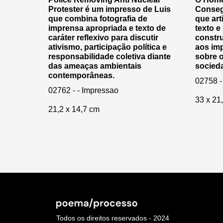
Protester é um impresso de Luis
Conseg
que combina fotografia de
que art
imprensa apropriada e texto de
texto e
caráter reflexivo para discutir
constru
ativismo, participação política e
aos im
responsabilidade coletiva diante
sobre o
das ameaças ambientais
socied
contemporâneas.
02758 -
02762 - - Impressao
33 x 21
21,2 x 14,7 cm
Todos os direitos reservados - 2024