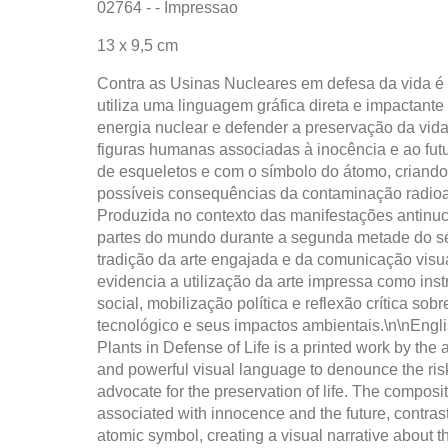
02764 - - Impressao
13 x 9,5 cm
Contra as Usinas Nucleares em defesa da vida é 
utiliza uma linguagem gráfica direta e impactante
energia nuclear e defender a preservação da vid
figuras humanas associadas à inocência e ao fut
de esqueletos e com o símbolo do átomo, criando 
possíveis consequências da contaminação radioat
Produzida no contexto das manifestações antinu
partes do mundo durante a segunda metade do sé
tradição da arte engajada e da comunicação visu
evidencia a utilização da arte impressa como ins
social, mobilização política e reflexão crítica s
tecnológico e seus impactos ambientais.\n\nEngl
Plants in Defense of Life is a printed work by the a
and powerful visual language to denounce the ris
advocate for the preservation of life. The compos
associated with innocence and the future, contras
atomic symbol, creating a visual narrative about 