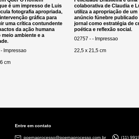
ue é um impresso de Luis
colaborativa de Claudia e L
icula fotografia apropriada,
utiliza a apropriação de um
 intervenção gráfica para
anúncio fúnebre publicado
ir uma crítica contundente
jornal como estratégia de cr
pactos da ação humana
poética e reflexão social.
 meio ambiente e a
02757 - - Impressao
ade.
 - Impressao
22,5 x 21,5 cm
,6 cm
Entre em contato
poemaprocesso@poemaprocesso.com.br
(11) 991