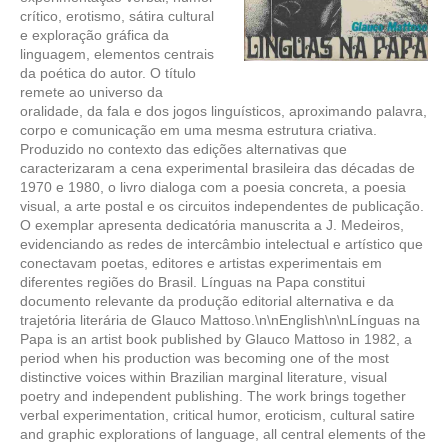
crítico, erotismo, sátira cultural
e exploração gráfica da
linguagem, elementos centrais
da poética do autor. O título
remete ao universo da
oralidade, da fala e dos jogos linguísticos, aproximando palavra,
corpo e comunicação em uma mesma estrutura criativa.
Produzido no contexto das edições alternativas que
caracterizaram a cena experimental brasileira das décadas de
1970 e 1980, o livro dialoga com a poesia concreta, a poesia
visual, a arte postal e os circuitos independentes de publicação.
O exemplar apresenta dedicatória manuscrita a J. Medeiros,
evidenciando as redes de intercâmbio intelectual e artístico que
conectavam poetas, editores e artistas experimentais em
diferentes regiões do Brasil. Línguas na Papa constitui
documento relevante da produção editorial alternativa e da
trajetória literária de Glauco Mattoso.\n\nEnglish\n\nLínguas na
Papa is an artist book published by Glauco Mattoso in 1982, a
period when his production was becoming one of the most
distinctive voices within Brazilian marginal literature, visual
poetry and independent publishing. The work brings together
verbal experimentation, critical humor, eroticism, cultural satire
and graphic explorations of language, all central elements of the