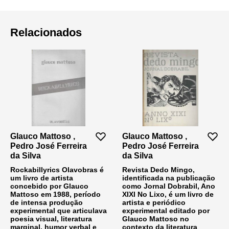
Relacionados
Glauco Mattoso ,
Glauco Mattoso ,
Pedro José Ferreira
Pedro José Ferreira
da Silva
da Silva
Rockabillyrics Olavobras é
Revista Dedo Mingo,
um livro de artista
identificada na publicação
concebido por Glauco
como Jornal Dobrabil, Ano
Mattoso em 1988, período
XIXI No Lixo, é um livro de
de intensa produção
artista e periódico
experimental que articulava
experimental editado por
poesia visual, literatura
Glauco Mattoso no
marginal, humor verbal e
contexto da literatura