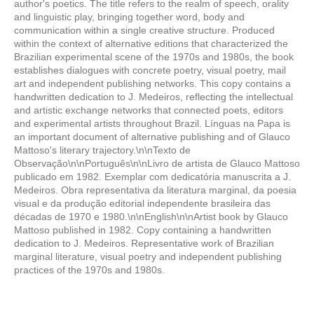
author's poetics. The title refers to the realm of speech, orality
and linguistic play, bringing together word, body and
communication within a single creative structure. Produced
within the context of alternative editions that characterized the
Brazilian experimental scene of the 1970s and 1980s, the book
establishes dialogues with concrete poetry, visual poetry, mail
art and independent publishing networks. This copy contains a
handwritten dedication to J. Medeiros, reflecting the intellectual
and artistic exchange networks that connected poets, editors
and experimental artists throughout Brazil. Línguas na Papa is
an important document of alternative publishing and of Glauco
Mattoso's literary trajectory.\n\nTexto de
Observação\n\nPortuguês\n\nLivro de artista de Glauco Mattoso
publicado em 1982. Exemplar com dedicatória manuscrita a J.
Medeiros. Obra representativa da literatura marginal, da poesia
visual e da produção editorial independente brasileira das
décadas de 1970 e 1980.\n\nEnglish\n\nArtist book by Glauco
Mattoso published in 1982. Copy containing a handwritten
dedication to J. Medeiros. Representative work of Brazilian
marginal literature, visual poetry and independent publishing
practices of the 1970s and 1980s.