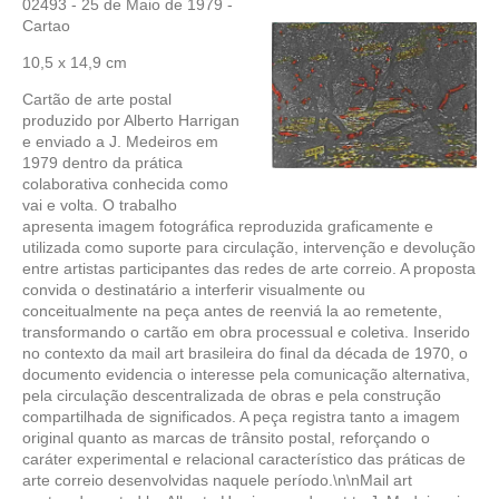
02493 - 25 de Maio de 1979 -
Cartao
10,5 x 14,9 cm
Cartão de arte postal
produzido por Alberto Harrigan
e enviado a J. Medeiros em
1979 dentro da prática
colaborativa conhecida como
vai e volta. O trabalho
apresenta imagem fotográfica reproduzida graficamente e
utilizada como suporte para circulação, intervenção e devolução
entre artistas participantes das redes de arte correio. A proposta
convida o destinatário a interferir visualmente ou
conceitualmente na peça antes de reenviá la ao remetente,
transformando o cartão em obra processual e coletiva. Inserido
no contexto da mail art brasileira do final da década de 1970, o
documento evidencia o interesse pela comunicação alternativa,
pela circulação descentralizada de obras e pela construção
compartilhada de significados. A peça registra tanto a imagem
original quanto as marcas de trânsito postal, reforçando o
caráter experimental e relacional característico das práticas de
arte correio desenvolvidas naquele período.\n\nMail art