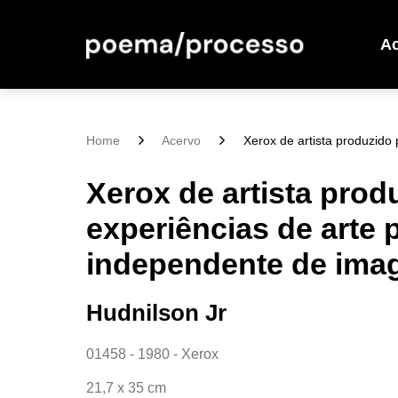
A
Home
Acervo
Xerox de artista produzido 
Xerox de artista prod
experiências de arte 
independente de ima
Hudnilson Jr
01458 - 1980 - Xerox
21,7 x 35 cm