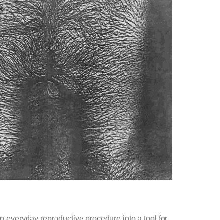
n everyday reproductive procedure into a tool for