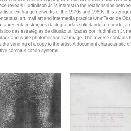
ce reveals Hudinilson Jr.?s interest in the relationships betwe
 artistic exchange networks of the 1970s and 1980s, this xerogra
onceptual art, mail art and intermedia practices.\n\nTexto de O
 apresenta instruções datilografadas solicitando a reproduçã
stico das estratégias de difusão utilizadas por Hudinilson Jr. 
 a black and white photomechanical image. The reverse contains t
as the sending of a copy to the artist. A document characteristic 
native communication systems.