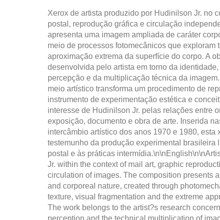
Xerox de artista produzido por Hudinilson Jr. no 
postal, reprodução gráfica e circulação indepen
apresenta uma imagem ampliada de caráter corpor
meio de processos fotomecânicos que exploram te
aproximação extrema da superfície do corpo. A ob
desenvolvida pelo artista em torno da identidade,
percepção e da multiplicação técnica da imagem. 
meio artístico transforma um procedimento de re
instrumento de experimentação estética e conceit
interesse de Hudinilson Jr. pelas relações entre o
exposição, documento e obra de arte. Inserida na
intercâmbio artístico dos anos 1970 e 1980, esta x
testemunho da produção experimental brasileira li
postal e às práticas intermídia.\n\nEnglish\n\nArt
Jr. within the context of mail art, graphic reprodu
circulation of images. The composition presents 
and corporeal nature, created through photomech
texture, visual fragmentation and the extreme app
The work belongs to the artist?s research concern
perception and the technical multiplication of im