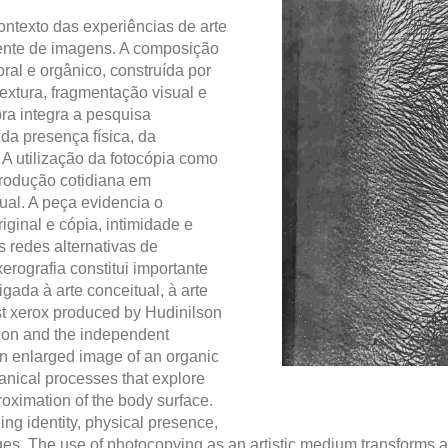
contexto das experiências de arte
dente de imagens. A composição
al e orgânico, construída por
xtura, fragmentação visual e
ra integra a pesquisa
 da presença física, da
A utilização da fotocópia como
produção cotidiana em
ual. A peça evidencia o
riginal e cópia, intimidade e
s redes alternativas de
erografia constitui importante
gada à arte conceitual, à arte
ist xerox produced by Hudinilson
ction and the independent
an enlarged image of an organic
anical processes that explore
roximation of the body surface.
ing identity, physical presence,
ages. The use of photocopying as an artistic medium transforms a