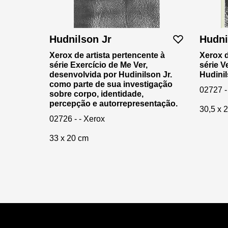
Hudnilson Jr
Hudni
Xerox de artista pertencente à
Xerox d
série Exercício de Me Ver,
série V
desenvolvida por Hudinilson Jr.
Hudinil
como parte de sua investigação
02727 -
sobre corpo, identidade,
percepção e autorrepresentação.
30,5 x 
02726 - - Xerox
33 x 20 cm