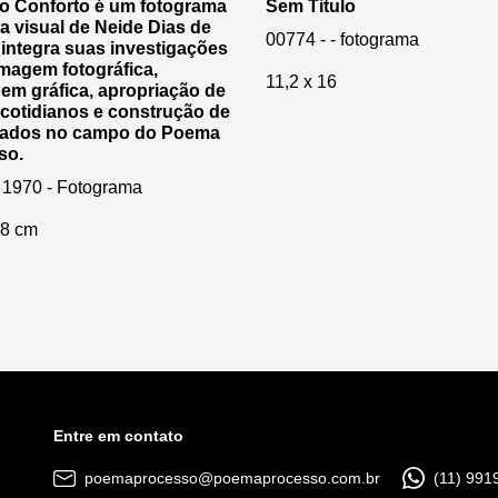
do Conforto é um fotograma
Sem Titulo
 visual de Neide Dias de
00774 - - fotograma
integra suas investigações
magem fotográfica,
11,2 x 16
em gráfica, apropriação de
cotidianos e construção de
icados no campo do Poema
so.
 1970 - Fotograma
,8 cm
Entre em contato
poemaprocesso@poemaprocesso.com.br
(11) 991