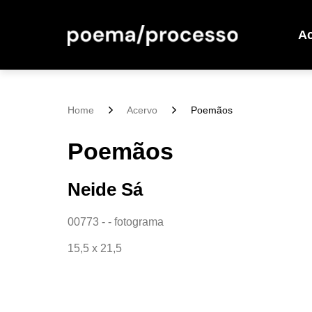
A
Home
Acervo
Poemãos
Poemãos
Neide Sá
00773 - - fotograma
15,5 x 21,5