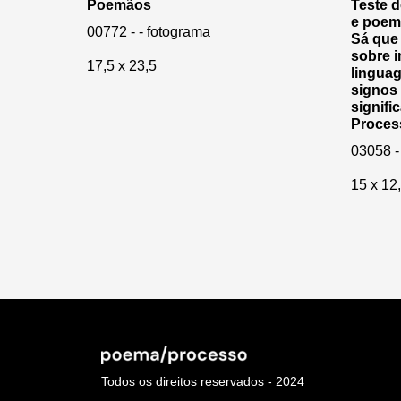
Poemãos
Teste 
e poema
00772 - - fotograma
Sá que 
sobre i
17,5 x 23,5
linguag
signos 
signif
Proces
03058 -
15 x 12
Todos os direitos reservados - 2024