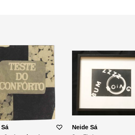
 Sá
Neide Sá