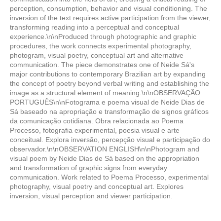
perception, consumption, behavior and visual conditioning. The
inversion of the text requires active participation from the viewer,
transforming reading into a perceptual and conceptual
experience.\n\nProduced through photographic and graphic
procedures, the work connects experimental photography,
photogram, visual poetry, conceptual art and alternative
communication. The piece demonstrates one of Neide Sá's
major contributions to contemporary Brazilian art by expanding
the concept of poetry beyond verbal writing and establishing the
image as a structural element of meaning.\n\nOBSERVAÇÃO
PORTUGUÊS\n\nFotograma e poema visual de Neide Dias de
Sá baseado na apropriação e transformação de signos gráficos
da comunicação cotidiana. Obra relacionada ao Poema
Processo, fotografia experimental, poesia visual e arte
conceitual. Explora inversão, percepção visual e participação do
observador.\n\nOBSERVATION ENGLISH\n\nPhotogram and
visual poem by Neide Dias de Sá based on the appropriation
and transformation of graphic signs from everyday
communication. Work related to Poema Processo, experimental
photography, visual poetry and conceptual art. Explores
inversion, visual perception and viewer participation.