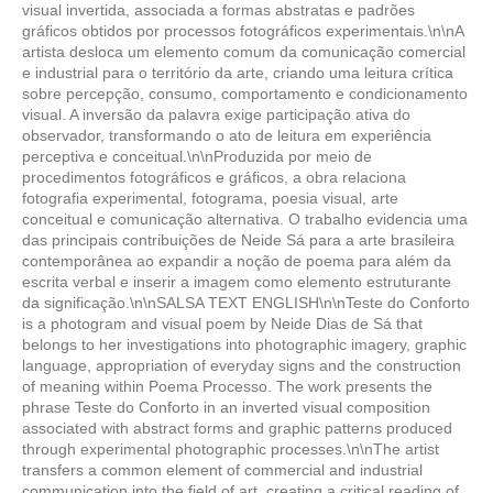
visual invertida, associada a formas abstratas e padrões
gráficos obtidos por processos fotográficos experimentais.\n\nA
artista desloca um elemento comum da comunicação comercial
e industrial para o território da arte, criando uma leitura crítica
sobre percepção, consumo, comportamento e condicionamento
visual. A inversão da palavra exige participação ativa do
observador, transformando o ato de leitura em experiência
perceptiva e conceitual.\n\nProduzida por meio de
procedimentos fotográficos e gráficos, a obra relaciona
fotografia experimental, fotograma, poesia visual, arte
conceitual e comunicação alternativa. O trabalho evidencia uma
das principais contribuições de Neide Sá para a arte brasileira
contemporânea ao expandir a noção de poema para além da
escrita verbal e inserir a imagem como elemento estruturante
da significação.\n\nSALSA TEXT ENGLISH\n\nTeste do Conforto
is a photogram and visual poem by Neide Dias de Sá that
belongs to her investigations into photographic imagery, graphic
language, appropriation of everyday signs and the construction
of meaning within Poema Processo. The work presents the
phrase Teste do Conforto in an inverted visual composition
associated with abstract forms and graphic patterns produced
through experimental photographic processes.\n\nThe artist
transfers a common element of commercial and industrial
communication into the field of art, creating a critical reading of