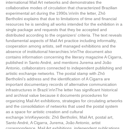
international Mail Art networks and demonstrates the
collaborative modes of circulation that characterized Brazilian
experimental art during the 1990s.\n\nIn the letter, Zhô
Bertholini explains that due to limitations of time and financial
resources he is sending all works intended for the exhibition in a
single package and requests that they be accepted and
distributed according to the organizers' criteria. The text reveals
fundamental aspects of Mail Art practice including informality,
cooperation among artists, self managed exhibitions and the
absence of institutional hierarchies.\n\nThe document also
contains information concerning the literary magazine A Cigarra,
published in Santo André, and mentions Jurema and João
Antonio, collaborators connected to independent publishing and
artistic exchange networks. The postal stamp with Zhô
Bertholini's address and the identification of A Cigarra are
important documentary records of alternative communication
infrastructures in Brazil.\n\nThe letter has significant historical
and archival value because it documents procedures for
organizing Mail Art exhibitions, strategies for circulating artworks
and the consolidation of networks that used the postal system
as a space for artistic creation and cultural
exchange.\n\nKeywords: Zhô Bertholini, Mail Art, postal art,
Santo André, A Cigarra, Jurema, João Antonio, artist
correspondence, Mail Art exhibitions, independent publications,