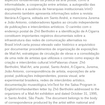
aspectos fundamentais da prática da arte postal, como a
informalidade, a cooperação entre artistas, a autogestão das
exposições e a ausência de hierarquias institucionais.\n\nO
documento também apresenta informações sobre a revista
literária A Cigarra, editada em Santo André, e menciona Jurema
e João Antonio, colaboradores ligados ao circuito independente
de publicações e intercâmbios artísticos. O carimbo com o
endereço postal de Zhô Bertholini e a identificação de A Cigarra
constituem importantes registros documentais sobre a
infraestrutura das redes de comunicação alternativa no
Brasil.\n\nA carta possui elevado valor histórico e arquivístico
por documentar procedimentos de organização de exposições
de Mail Art, estratégias de circulação de obras e a consolidação
de uma rede de artistas que utilizava o correio como espaço de
criação e intercâmbio cultural.\n\nPalavras chave: Zhô
Bertholini, Mail Art, arte postal, Santo André, A Cigarra, Jurema,
João Antonio, correspondência de artista, exposições de arte
postal, publicações independentes, poesia visual, arte
experimental brasileira, redes de intercâmbio artístico,
documentação museológica.\n\nText for the Salsa Program in
English\n\nHandwritten letter by Zhô Bertholini addressed to the
organizers of a Mail Art exhibition and dated October 31, 1995,
in Santo André, São Paulo. The document belongs to the body
of correspondence produced by the artist within national and