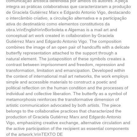
comunicação artística defendida por ambos os autores. A peça
integra as práticas colaborativas que caracterizaram a produção
de Graciela Gutiérrez Marx e Edgardo Antonio Vigo, destacando
o intercâmbio criativo, a circulação alternativa e a participação
ativa do destinatário como elementos constitutivos da
obra.\n\nEnglish\n\nBorboleta e Algemas is a mail art and
conceptual art work created in collaboration by Graciela
Gutiérrez Marx and Edgardo Antonio Vigo. The composition
combines the image of an open pair of handcuffs with a delicate
butterfly representation attached to the support through a
natural element. The juxtaposition of these symbols creates a
contrast between imprisonment and freedom, repression and
transformation, limitation and emancipation. Developed within
the context of international mail art networks, the work employs
simple and accessible materials to construct a poetic and
political reflection on the human condition and the processes of
individual and collective liberation. The butterfly as a symbol of
metamorphosis reinforces the transformative dimension of
artistic communication advocated by both artists. The piece
belongs to the collaborative practices that characterized the
production of Graciela Gutiérrez Marx and Edgardo Antonio
Vigo, emphasizing creative exchange, alternative circulation and
the active participation of the recipient as essential components
of the artwork.\n\nTEXTO DE