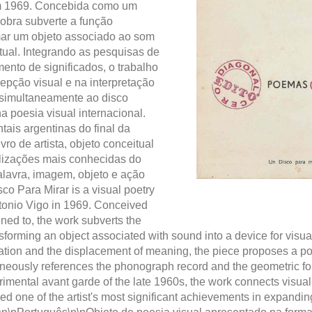
em 1969. Concebida como um
 obra subverte a função
rmar um objeto associado ao som
itual. Integrando as pesquisas de
ento de significados, o trabalho
pção visual e na interpretação
e simultaneamente ao disco
a poesia visual internacional.
ais argentinas do final da
vro de artista, objeto conceitual
alizações mais conhecidas do
alavra, imagem, objeto e ação
o Para Mirar is a visual poetry
tonio Vigo in 1969. Conceived
ened to, the work subverts the
sforming an object associated with sound into a device for visual
ipation and the displacement of meaning, the piece proposes a p
ltaneously references the phonograph record and the geometric for
imental avant garde of the late 1960s, the work connects visual 
ered one of the artist's most significant achievements in expand