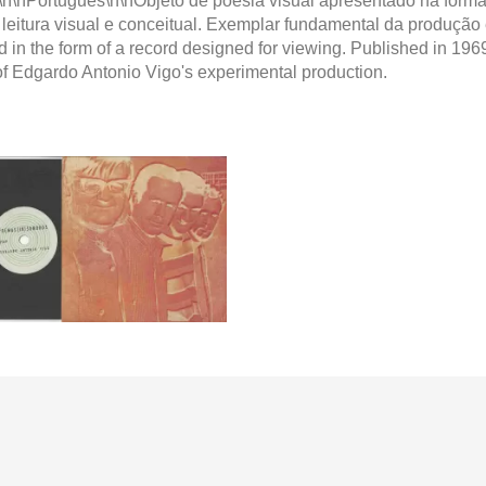
Português\n\nObjeto de poesia visual apresentado na forma 
 leitura visual e conceitual. Exemplar fundamental da produçã
 in the form of a record designed for viewing. Published in 1969
f Edgardo Antonio Vigo's experimental production.