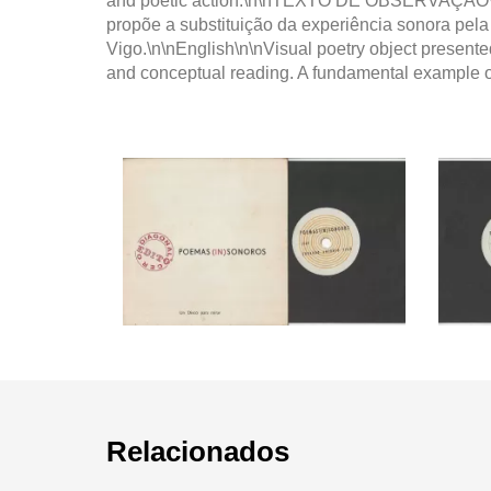
and poetic action.\n\nTEXTO DE OBSERVAÇÃO\n\n
propõe a substituição da experiência sonora pela
Vigo.\n\nEnglish\n\nVisual poetry object presented
and conceptual reading. A fundamental example o
Relacionados