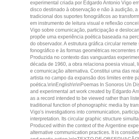
experimental criada por Edgardo Antonio Vigo 
disco destinado à observação e não à audição, a
tradicional dos suportes fonográficos ao transfo
em instrumento de leitura visual e reflexão conce
Vigo sobre comunicação, participação e deslocam
propõe uma experiência poética baseada na perce
do observador. A estrutura gráfica circular remet
fonográfico e às formas geométricas recorrentes n
Produzida no contexto das vanguardas experiment
década de 1960, a obra relaciona poesia visual, li
e comunicação alternativa. Constitui uma das re
artista no campo da expansão dos limites entre p
poética.\n\nEnglish\n\nPoemas In Sonoros Un Disc
and experimental art work created by Edgardo An
as a record intended to be viewed rather than list
traditional function of phonographic media by tran
Vigo's investigations into communication, partic
interpretation. Its circular graphic structure simu
Produced within the context of the Argentine exper
alternative communication practices. It is consid