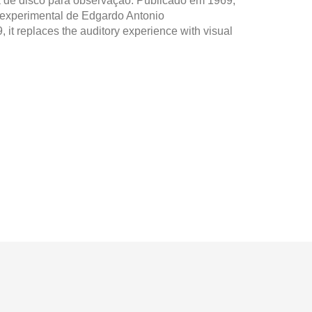
de disco para observação. Publicado em 1969,
o experimental de Edgardo Antonio
, it replaces the auditory experience with visual