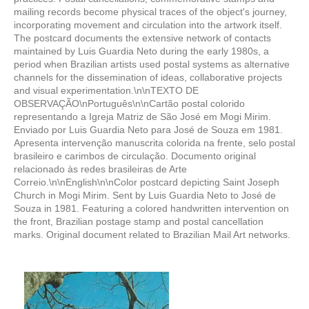
mailing records become physical traces of the object's journey,
incorporating movement and circulation into the artwork itself.
The postcard documents the extensive network of contacts
maintained by Luis Guardia Neto during the early 1980s, a
period when Brazilian artists used postal systems as alternative
channels for the dissemination of ideas, collaborative projects
and visual experimentation.\n\nTEXTO DE
OBSERVAÇÃO\nPortuguês\n\nCartão postal colorido
representando a Igreja Matriz de São José em Mogi Mirim.
Enviado por Luis Guardia Neto para José de Souza em 1981.
Apresenta intervenção manuscrita colorida na frente, selo postal
brasileiro e carimbos de circulação. Documento original
relacionado às redes brasileiras de Arte
Correio.\n\nEnglish\n\nColor postcard depicting Saint Joseph
Church in Mogi Mirim. Sent by Luis Guardia Neto to José de
Souza in 1981. Featuring a colored handwritten intervention on
the front, Brazilian postage stamp and postal cancellation
marks. Original document related to Brazilian Mail Art networks.