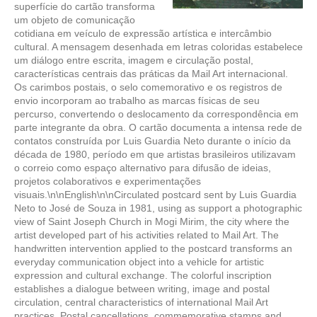
superfície do cartão transforma
um objeto de comunicação
cotidiana em veículo de expressão artística e intercâmbio
cultural. A mensagem desenhada em letras coloridas estabelece
um diálogo entre escrita, imagem e circulação postal,
características centrais das práticas da Mail Art internacional.
Os carimbos postais, o selo comemorativo e os registros de
envio incorporam ao trabalho as marcas físicas de seu
percurso, convertendo o deslocamento da correspondência em
parte integrante da obra. O cartão documenta a intensa rede de
contatos construída por Luis Guardia Neto durante o início da
década de 1980, período em que artistas brasileiros utilizavam
o correio como espaço alternativo para difusão de ideias,
projetos colaborativos e experimentações
visuais.\n\nEnglish\n\nCirculated postcard sent by Luis Guardia
Neto to José de Souza in 1981, using as support a photographic
view of Saint Joseph Church in Mogi Mirim, the city where the
artist developed part of his activities related to Mail Art. The
handwritten intervention applied to the postcard transforms an
everyday communication object into a vehicle for artistic
expression and cultural exchange. The colorful inscription
establishes a dialogue between writing, image and postal
circulation, central characteristics of international Mail Art
practices. Postal cancellations, commemorative stamps and