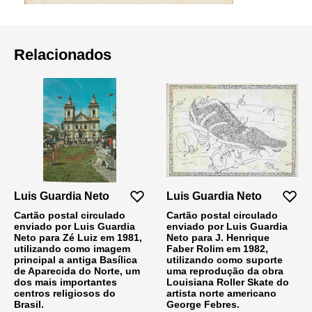
Relacionados
Luis Guardia Neto
Luis Guardia Neto
Cartão postal circulado
Cartão postal circulado
enviado por Luis Guardia
enviado por Luis Guardia
Neto para Zé Luiz em 1981,
Neto para J. Henrique
utilizando como imagem
Faber Rolim em 1982,
principal a antiga Basílica
utilizando como suporte
de Aparecida do Norte, um
uma reprodução da obra
dos mais importantes
Louisiana Roller Skate do
centros religiosos do
artista norte americano
Brasil.
George Febres.