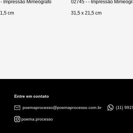
 - Impressão Mimeógrafo
02745 - - Impressão Mimeógr
21,5 cm
31,5 x 21,5 cm
Entre em contato
poemaprocesso@poemaprocesso.com.br
(11) 991
poema.processo