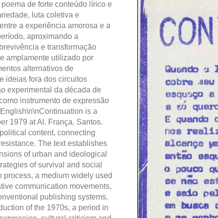
 poema de forte conteúdo lírico e
ariedade, luta coletiva e
 entre a experiência amorosa e a
período, aproximando a
obrevivência e transformação
te amplamente utilizado por
entos alternativos de
 ideias fora dos circuitos
ção experimental da década de
 como instrumento de expressão
\nEnglish\n\nContinuation is a
r 1979 at Al. França, Santos.
olitical content, connecting
l resistance. The text establishes
nsions of urban and ideological
trategies of survival and social
h process, a medium widely used
rnative communication movements,
 conventional publishing systems.
duction of the 1970s, a period in