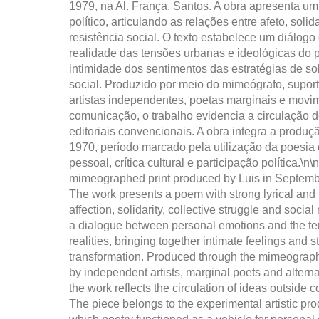
1979, na Al. França, Santos. A obra apresenta um
político, articulando as relações entre afeto, solid
resistência social. O texto estabelece um diálogo
realidade das tensões urbanas e ideológicas do 
intimidade dos sentimentos das estratégias de s
social. Produzido por meio do mimeógrafo, supor
artistas independentes, poetas marginais e movim
comunicação, o trabalho evidencia a circulação de
editoriais convencionais. A obra integra a produ
1970, período marcado pela utilização da poesia
pessoal, crítica cultural e participação política.\n
mimeographed print produced by Luis in Septembe
The work presents a poem with strong lyrical and p
affection, solidarity, collective struggle and socia
a dialogue between personal emotions and the te
realities, bringing together intimate feelings and s
transformation. Produced through the mimeograp
by independent artists, marginal poets and alte
the work reflects the circulation of ideas outside
The piece belongs to the experimental artistic pro