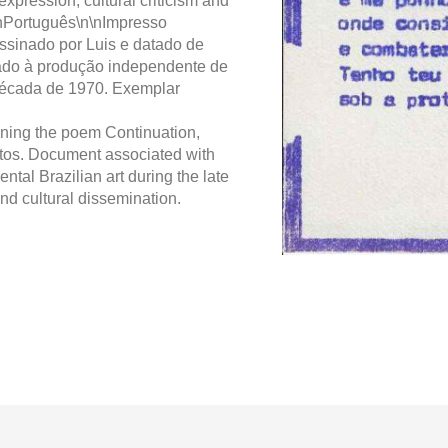
expression, cultural criticism and
\nPortuguês\n\nImpresso
sinado por Luis e datado de
ado à produção independente de
a década de 1970. Exemplar
ining the poem Continuation,
tos. Document associated with
tal Brazilian art during the late
nd cultural dissemination.