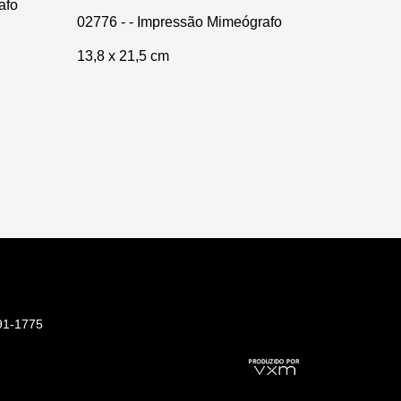
afo
02776 - - Impressão Mimeógrafo
13,8 x 21,5 cm
91-1775