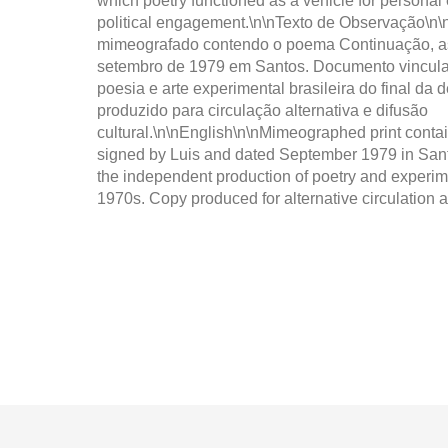
which poetry functioned as a vehicle for personal 
political engagement.\n\nTexto de Observação\n
mimeografado contendo o poema Continuação, as
setembro de 1979 em Santos. Documento vincul
poesia e arte experimental brasileira do final d
produzido para circulação alternativa e difusão
cultural.\n\nEnglish\n\nMimeographed print conta
signed by Luis and dated September 1979 in San
the independent production of poetry and experimen
1970s. Copy produced for alternative circulation a