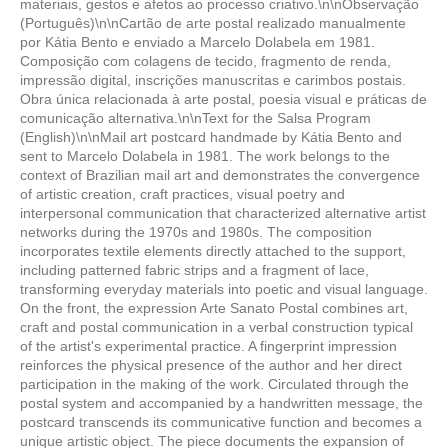
materiais, gestos e afetos ao processo criativo.\n\nObservação
(Português)\n\nCartão de arte postal realizado manualmente
por Kátia Bento e enviado a Marcelo Dolabela em 1981.
Composição com colagens de tecido, fragmento de renda,
impressão digital, inscrições manuscritas e carimbos postais.
Obra única relacionada à arte postal, poesia visual e práticas de
comunicação alternativa.\n\nText for the Salsa Program
(English)\n\nMail art postcard handmade by Kátia Bento and
sent to Marcelo Dolabela in 1981. The work belongs to the
context of Brazilian mail art and demonstrates the convergence
of artistic creation, craft practices, visual poetry and
interpersonal communication that characterized alternative artist
networks during the 1970s and 1980s. The composition
incorporates textile elements directly attached to the support,
including patterned fabric strips and a fragment of lace,
transforming everyday materials into poetic and visual language.
On the front, the expression Arte Sanato Postal combines art,
craft and postal communication in a verbal construction typical
of the artist's experimental practice. A fingerprint impression
reinforces the physical presence of the author and her direct
participation in the making of the work. Circulated through the
postal system and accompanied by a handwritten message, the
postcard transcends its communicative function and becomes a
unique artistic object. The piece documents the expansion of