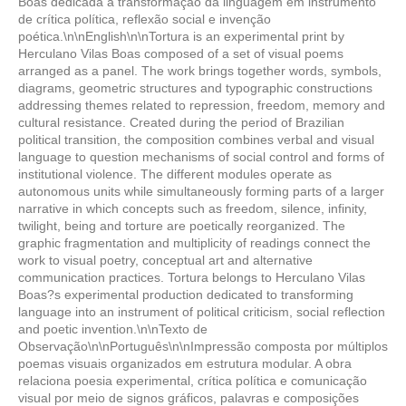
Boas dedicada à transformação da linguagem em instrumento
de crítica política, reflexão social e invenção
poética.\n\nEnglish\n\nTortura is an experimental print by
Herculano Vilas Boas composed of a set of visual poems
arranged as a panel. The work brings together words, symbols,
diagrams, geometric structures and typographic constructions
addressing themes related to repression, freedom, memory and
cultural resistance. Created during the period of Brazilian
political transition, the composition combines verbal and visual
language to question mechanisms of social control and forms of
institutional violence. The different modules operate as
autonomous units while simultaneously forming parts of a larger
narrative in which concepts such as freedom, silence, infinity,
twilight, being and torture are poetically reorganized. The
graphic fragmentation and multiplicity of readings connect the
work to visual poetry, conceptual art and alternative
communication practices. Tortura belongs to Herculano Vilas
Boas?s experimental production dedicated to transforming
language into an instrument of political criticism, social reflection
and poetic invention.\n\nTexto de
Observação\n\nPortuguês\n\nImpressão composta por múltiplos
poemas visuais organizados em estrutura modular. A obra
relaciona poesia experimental, crítica política e comunicação
visual por meio de signos gráficos, palavras e composições