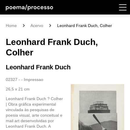
Home
Acervo
Leonhard Frank Duch, Colher
Leonhard Frank Duch,
Colher
Leonhard Frank Duch
02327 - - Impressao
26,5 x 21 cm
Leonhard Frank Duch ? Colher
| Obra gráfica experimental
vinculada às pesquisas de
poesia visual, arte conceitual e
mail art desenvolvidas por
Leonhard Frank Duch. A