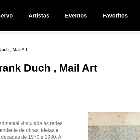
cervo
Artistas
Eventos
Favoritos
ch , Mail Art
ank Duch , Mail Art
erimental vinculada às redes
pendente de obras, ideias e
as décadas de 1970 e 1980. A