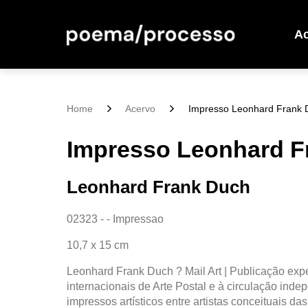
A
Home
Acervo
Impresso Leonhard Frank Du
Impresso Leonhard Fr
Leonhard Frank Duch
02323 - - Impressao
10,7 x 15 cm
Leonhard Frank Duch ? Mail Art | Publicação exp
internacionais de Arte Postal e à circulação inde
impressos artísticos entre artistas conceituais d