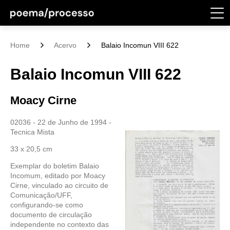
Home
Acervo
Balaio Incomun VIII 622
Balaio Incomun VIII 622
Moacy Cirne
02036 - 22 de Junho de 1994 -
Tecnica Mista
33 x 20,5 cm
Exemplar do boletim Balaio
Incomum, editado por Moacy
Cirne, vinculado ao circuito de
Comunicação/UFF,
configurando-se como
documento de circulação
independente no contexto das