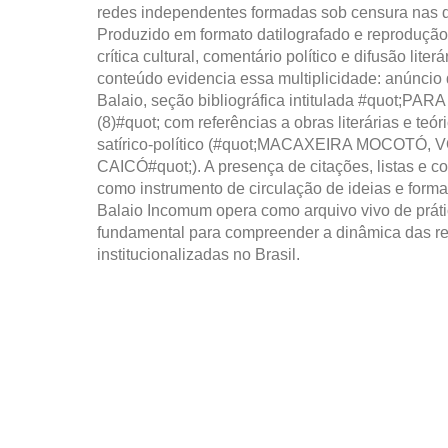
redes independentes formadas sob censura nas 
Produzido em formato datilografado e reprodução 
crítica cultural, comentário político e difusão li
conteúdo evidencia essa multiplicidade: anúncio 
Balaio, seção bibliográfica intitulada #quot
(8)#quot; com referências a obras literárias e teór
satírico-político (#quot;MACAXEIRA MOCOTÓ
CAICÓ#quot;). A presença de citações, listas e c
como instrumento de circulação de ideias e form
Balaio Incomum opera como arquivo vivo de prátic
fundamental para compreender a dinâmica das r
institucionalizadas no Brasil.