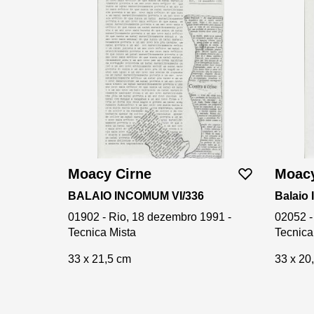
Moacy Cirne
Moacy
BALAIO INCOMUM VI/336
Balaio 
01902 - Rio, 18 dezembro 1991 -
02052 -
Tecnica Mista
Tecnica
33 x 21,5 cm
33 x 20