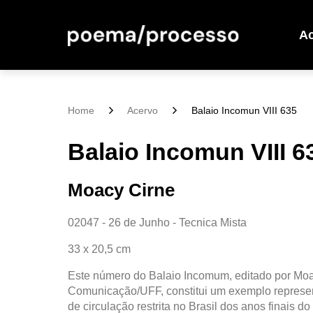
A
Home
Acervo
Balaio Incomun VIII 635
Balaio Incomun VIII 6
Moacy Cirne
02047 - 26 de Junho - Tecnica Mista
33 x 20,5 cm
Este número do Balaio Incomum, editado por Moa
Comunicação/UFF, constitui um exemplo represent
de circulação restrita no Brasil dos anos finais d