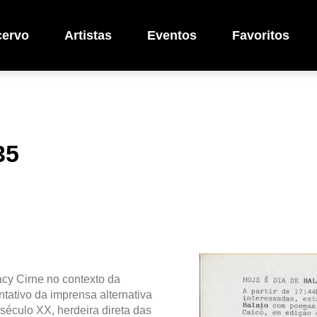
cervo
Artistas
Eventos
Favoritos
35
cy Cirne no contexto da
ativo da imprensa alternativa
o século XX, herdeira direta das