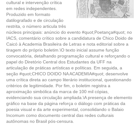
cultural e intervenção crítica
em redes independentes.
Produzido em formato
datilografado e de circulação
restrita, o número articula três
núcleos principais: anúncio do evento #quot;Poetança#quot; no
IACS, comentário crítico sobre a candidatura de Chico Doido de
Caicó à Academia Brasileira de Letras e nota editorial sobre a
tiragem do próprio boletim.\O texto inicial assume função
convocatória, detalhando programação cultural e reforçando o
papel do Diretório Central dos Estudantes da UFF na
articulação de práticas artísticas e políticas. Em seguida, a
seção #quot;CHICO DOIDO NA ACADEMIA#quot; desenvolve
uma crítica direta ao campo literário institucional, questionando
critérios de legitimidade. Por fim, o boletim registra a
aproximação simbólica da marca de 100 mil cópias,
evidenciando sua circulação ampliada.\A presença de elemento
gráfico na base da página reforça o diálogo com práticas da
poesia visual e da arte experimental, consolidando o Balaio
Incomum como documento central das redes culturais
autônomas no Brasil pós-censura.