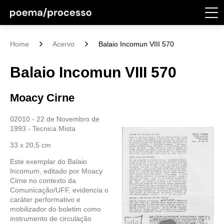
Home
Acervo
Balaio Incomun VIII 570
Balaio Incomun VIII 570
Moacy Cirne
02010 - 22 de Novembro de
1993 - Tecnica Mista
33 x 20,5 cm
Este exemplar do Balaio
Incomum, editado por Moacy
Cirne no contexto da
Comunicação/UFF, evidencia o
caráter performativo e
mobilizador do boletim como
instrumento de circulação