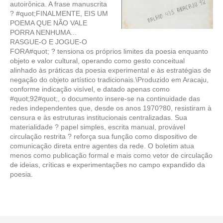
autoirônica. A frase manuscrita
? #quot;FINALMENTE, EIS UM
POEMA QUE NÃO VALE
PORRA NENHUMA...
RASGUE-O E JOGUE-O
FORA#quot; ? tensiona os próprios limites da poesia enquanto
objeto e valor cultural, operando como gesto conceitual
alinhado às práticas da poesia experimental e às estratégias de
negação do objeto artístico tradicionais.\Produzido em Aracaju,
conforme indicação visível, e datado apenas como
#quot;92#quot;, o documento insere-se na continuidade das
redes independentes que, desde os anos 1970?80, resistiram à
censura e às estruturas institucionais centralizadas. Sua
materialidade ? papel simples, escrita manual, provável
circulação restrita ? reforça sua função como dispositivo de
comunicação direta entre agentes da rede. O boletim atua
menos como publicação formal e mais como vetor de circulação
de ideias, críticas e experimentações no campo expandido da
poesia.