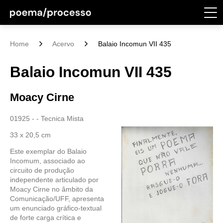
Home
Acervo
Balaio Incomun VII 435
Balaio Incomun VII 435
Moacy Cirne
01925 - - Tecnica Mista
33 x 20,5 cm
Este exemplar do Balaio
Incomum, associado ao
circuito de produção
independente articulado por
Moacy Cirne no âmbito da
Comunicação/UFF, apresenta
um enunciado gráfico-textual
de forte carga crítica e