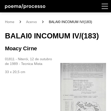
Home
Acervo
BALAI0 INCOMUM IV/(183)
BALAI0 INCOMUM IV/(183)
Moacy Cirne
01811 - Niterói, 12 de outubro
de 1989 - Tecnica Mista
33 x 20,5 cm