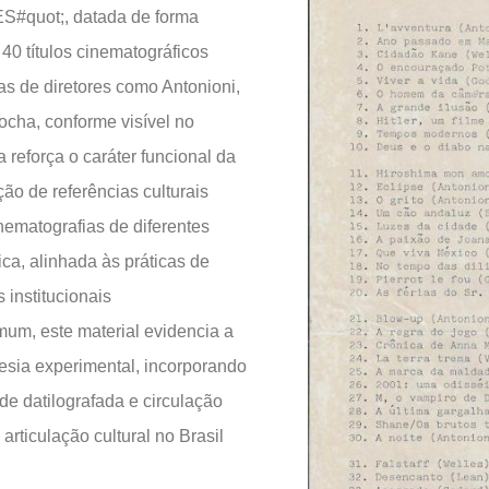
#quot;, datada de forma
40 títulos cinematográficos
s de diretores como Antonioni,
ocha, conforme visível no
a reforça o caráter funcional da
ão de referências culturais
nematografias de diferentes
ica, alinhada às práticas de
 institucionais
mum, este material evidencia a
esia experimental, incorporando
e datilografada e circulação
rticulação cultural no Brasil