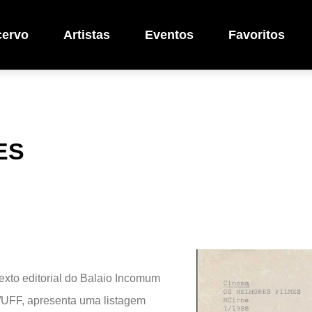
cervo
Artistas
Eventos
Favoritos
ES
exto editorial do Balaio Incomum
/UFF, apresenta uma listagem