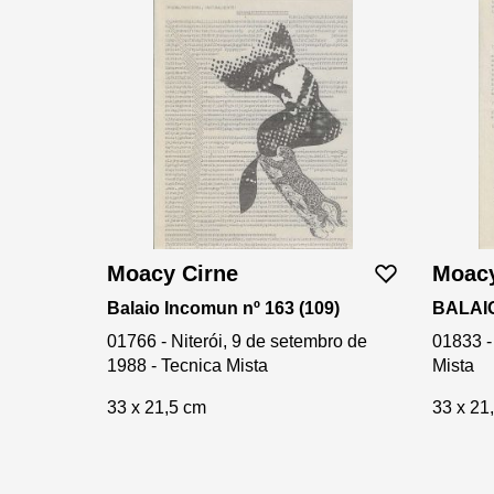
Moacy Cirne
Moacy
Balaio Incomun nº 163 (109)
BALAIO
01766 - Niterói, 9 de setembro de
01833 -
1988 - Tecnica Mista
Mista
33 x 21,5 cm
33 x 21