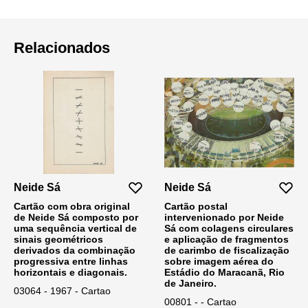
Relacionados
Neide Sá
Neide Sá
Cartão com obra original
Cartão postal
de Neide Sá composto por
intervenionado por Neide
uma sequência vertical de
Sá com colagens circulares
sinais geométricos
e aplicação de fragmentos
derivados da combinação
de carimbo de fiscalização
progressiva entre linhas
sobre imagem aérea do
horizontais e diagonais.
Estádio do Maracanã, Rio
de Janeiro.
03064 - 1967 - Cartao
00801 - - Cartao