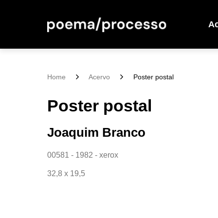
A
Home
Acervo
Poster postal
Poster postal
Joaquim Branco
00581 - 1982 - xerox
32,8 x 19,5