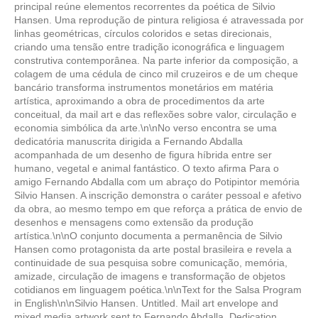
principal reúne elementos recorrentes da poética de Silvio
Hansen. Uma reprodução de pintura religiosa é atravessada por
linhas geométricas, círculos coloridos e setas direcionais,
criando uma tensão entre tradição iconográfica e linguagem
construtiva contemporânea. Na parte inferior da composição, a
colagem de uma cédula de cinco mil cruzeiros e de um cheque
bancário transforma instrumentos monetários em matéria
artística, aproximando a obra de procedimentos da arte
conceitual, da mail art e das reflexões sobre valor, circulação e
economia simbólica da arte.\n\nNo verso encontra se uma
dedicatória manuscrita dirigida a Fernando Abdalla
acompanhada de um desenho de figura híbrida entre ser
humano, vegetal e animal fantástico. O texto afirma Para o
amigo Fernando Abdalla com um abraço do Potipintor memória
Silvio Hansen. A inscrição demonstra o caráter pessoal e afetivo
da obra, ao mesmo tempo em que reforça a prática de envio de
desenhos e mensagens como extensão da produção
artística.\n\nO conjunto documenta a permanência de Silvio
Hansen como protagonista da arte postal brasileira e revela a
continuidade de sua pesquisa sobre comunicação, memória,
amizade, circulação de imagens e transformação de objetos
cotidianos em linguagem poética.\n\nText for the Salsa Program
in English\n\nSilvio Hansen. Untitled. Mail art envelope and
mixed media artwork sent to Fernando Abdalla. Dedication