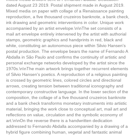
dated August 23 2019. Postal shipment made in August 2019.
Mixed media on paper with collage of a Renaissance painting
reproduction, a five thousand cruzeiros banknote, a bank check,
ink drawing and geometric interventions in color. Unique work
accompanied by an artist envelope.\n\nThe set consists of a
mail art envelope entirely intervened by the artist with authorial
stamps, geometric graphics and handprints in red, black and
white, constituting an autonomous piece within Silvio Hansen's
postal production. The envelope bears the name of Fernando A
Abdalla in São Paulo and confirms the continuity of artistic and
personal exchange networks developed by the artist since the
1970s.\n\nThe main artwork brings together recurrent elements
of Silvio Hansen's poetics. A reproduction of a religious painting
is crossed by geometric lines, colored circles and directional
arrows, creating tension between traditional iconography and
contemporary constructive language. In the lower section of the
composition, the collage of a five thousand cruzeiros banknote
and a bank check transforms monetary instruments into artistic
material, bringing the work close to conceptual art, mail art and
reflections on value, circulation and the symbolic economy of
art.\n\nOn the reverse there is a handwritten dedication
addressed to Fernando Abdalla accompanied by a drawing of a
hybrid figure combining human, vegetal and fantastic animal