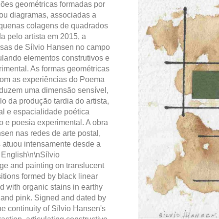
ições geométricas formadas por
 ou diagramas, associadas a
equenas colagens de quadrados
a pelo artista em 2015, a
sas de Sílvio Hansen no campo
culando elementos construtivos e
rimental. As formas geométricas
e com as experiências do Poema
oduzem uma dimensão sensível,
o da produção tardia do artista,
ual e espacialidade poética
 e poesia experimental. A obra
sen nas redes de arte postal,
is atuou intensamente desde a
 English\n\nSílvio
ge and painting on translucent
tions formed by black linear
 with organic stains in earthy
 and pink. Signed and dated by
he continuity of Sílvio Hansen's