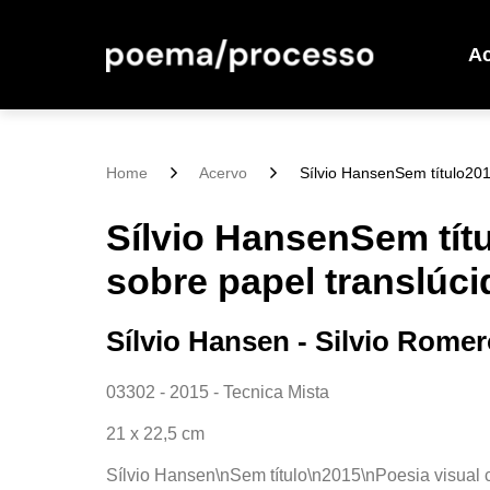
A
Home
Acervo
Sílvio HansenSem título2015
Sílvio HansenSem tít
sobre papel translúci
Sílvio Hansen - Silvio Rome
03302 - 2015 - Tecnica Mista
21 x 22,5 cm
Sílvio Hansen\nSem título\n2015\nPoesia visual 