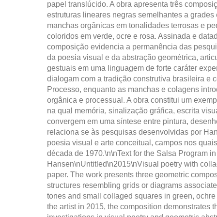
papel translúcido. A obra apresenta três compos
estruturas lineares negras semelhantes a grades
manchas orgânicas em tonalidades terrosas e p
coloridos em verde, ocre e rosa. Assinada e datad
composição evidencia a permanência das pesqui
da poesia visual e da abstração geométrica, arti
gestuais em uma linguagem de forte caráter expe
dialogam com a tradição construtiva brasileira 
Processo, enquanto as manchas e colagens intr
orgânica e processual. A obra constitui um exempl
na qual memória, sinalização gráfica, escrita vis
convergem em uma síntese entre pintura, desenho
relaciona se às pesquisas desenvolvidas por Han
poesia visual e arte conceitual, campos nos qua
década de 1970.\n\nText for the Salsa Program in
Hansen\nUntitled\n2015\nVisual poetry with colla
paper. The work presents three geometric composi
structures resembling grids or diagrams associated
tones and small collaged squares in green, ochre
the artist in 2015, the composition demonstrates t