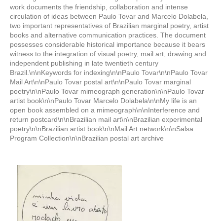
work documents the friendship, collaboration and intense
circulation of ideas between Paulo Tovar and Marcelo Dolabela,
two important representatives of Brazilian marginal poetry, artist
books and alternative communication practices. The document
possesses considerable historical importance because it bears
witness to the integration of visual poetry, mail art, drawing and
independent publishing in late twentieth century
Brazil.\n\nKeywords for indexing\n\nPaulo Tovar\n\nPaulo Tovar
Mail Art\n\nPaulo Tovar postal art\n\nPaulo Tovar marginal
poetry\n\nPaulo Tovar mimeograph generation\n\nPaulo Tovar
artist book\n\nPaulo Tovar Marcelo Dolabela\n\nMy life is an
open book assembled on a mimeograph\n\nInterference and
return postcard\n\nBrazilian mail art\n\nBrazilian experimental
poetry\n\nBrazilian artist book\n\nMail Art network\n\nSalsa
Program Collection\n\nBrazilian postal art archive