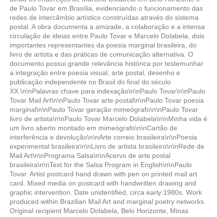
de Paulo Tovar em Brasília, evidenciando o funcionamento das
redes de intercâmbio artístico construídas através do sistema
postal. A obra documenta a amizade, a colaboração e a intensa
circulação de ideias entre Paulo Tovar e Marcelo Dolabela, dois
importantes representantes da poesia marginal brasileira, do
livro de artista e das práticas de comunicação alternativa. O
documento possui grande relevância histórica por testemunhar
a integração entre poesia visual, arte postal, desenho e
publicação independente no Brasil do final do século
XX.\n\nPalavras chave para indexação\n\nPaulo Tovar\n\nPaulo
Tovar Mail Art\n\nPaulo Tovar arte postal\n\nPaulo Tovar poesia
marginal\n\nPaulo Tovar geração mimeógrafo\n\nPaulo Tovar
livro de artista\n\nPaulo Tovar Marcelo Dolabela\n\nMinha vida é
um livro aberto montado em mimeógrafo\n\nCartão de
interferência e devolução\n\nArte correio brasileira\n\nPoesia
experimental brasileira\n\nLivro de artista brasileiro\n\nRede de
Mail Art\n\nPrograma Salsa\n\nAcervo de arte postal
brasileira\n\nText for the Salsa Program in English\n\nPaulo
Tovar. Artist postcard hand drawn with pen on printed mail art
card. Mixed media on postcard with handwritten drawing and
graphic intervention. Date unidentified, circa early 1980s. Work
produced within Brazilian Mail Art and marginal poetry networks.
Original recipient Marcelo Dolabela, Belo Horizonte, Minas