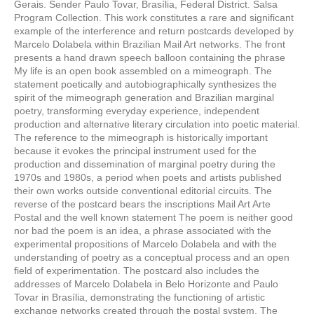
Gerais. Sender Paulo Tovar, Brasília, Federal District. Salsa
Program Collection. This work constitutes a rare and significant
example of the interference and return postcards developed by
Marcelo Dolabela within Brazilian Mail Art networks. The front
presents a hand drawn speech balloon containing the phrase
My life is an open book assembled on a mimeograph. The
statement poetically and autobiographically synthesizes the
spirit of the mimeograph generation and Brazilian marginal
poetry, transforming everyday experience, independent
production and alternative literary circulation into poetic material.
The reference to the mimeograph is historically important
because it evokes the principal instrument used for the
production and dissemination of marginal poetry during the
1970s and 1980s, a period when poets and artists published
their own works outside conventional editorial circuits. The
reverse of the postcard bears the inscriptions Mail Art Arte
Postal and the well known statement The poem is neither good
nor bad the poem is an idea, a phrase associated with the
experimental propositions of Marcelo Dolabela and with the
understanding of poetry as a conceptual process and an open
field of experimentation. The postcard also includes the
addresses of Marcelo Dolabela in Belo Horizonte and Paulo
Tovar in Brasília, demonstrating the functioning of artistic
exchange networks created through the postal system. The