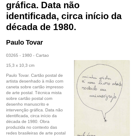
gráfica. Data não
identificada, circa início da
década de 1980.
Paulo Tovar
03265 - 1980 - Cartao
15,3 x 10,3 cm
Paulo Tovar. Cartão postal de
artista desenhado à mão com
caneta sobre cartão impresso
de arte postal. Técnica mista
sobre cartão postal com
desenho manuscrito e
intervenção gráfica. Data não
identificada, circa início da
década de 1980. Obra
produzida no contexto das
redes brasileiras de arte postal