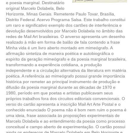
e poesia marginal. Destinatário
original Marcelo Dolabela, Belo
Horizonte, Minas Gerais. Remetente Paulo Tovar, Brasília,
Distrito Federal. Acervo Programa Salsa. Este trabalho constitui
um raro e significativo exemplo dos cartões de interferência e
devolução desenvolvidos por Marcelo Dolabela no âmbito das
redes de Mail Art brasileiras. O anverso apresenta um desenho
realizado à mão em forma de balão de fala contendo a frase
Minha vida é um livro aberto montado em mimeógrafo. A
afirmação sintetiza de maneira poética e autobiográfica o
espírito da geração mimeógrafo e da poesia marginal brasileira,
transformando a experiência cotidiana, a produção
independente e a circulação alternativa da literatura em matéria
poética. A referência ao mimeógrafo possui grande importância
histórica por remeter ao principal instrumento de produção e
difusão da poesia marginal durante as décadas de 1970 e
1980, período em que poetas e artistas publicavam seus
próprios trabalhos fora dos circuitos editoriais convencionais. O
verso do cartão apresenta a inscrição Mail Art Arte Postal e o
conhecido enunciado O poema não é bom nem ruim o poema é
uma ideia, frase associada às proposições experimentais de
Marcelo Dolabela e ao entendimento da poesia como processo
conceitual e campo aberto de experimentação. O cartão possui
ainda os endereços de Marcelo Dolabela em Belo Horizonte e