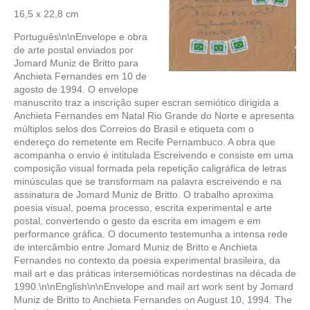
16,5 x 22,8 cm
Português\n\nEnvelope e obra
de arte postal enviados por
Jomard Muniz de Britto para
Anchieta Fernandes em 10 de
agosto de 1994. O envelope
manuscrito traz a inscrição super escran semiótico dirigida a
Anchieta Fernandes em Natal Rio Grande do Norte e apresenta
múltiplos selos dos Correios do Brasil e etiqueta com o
endereço do remetente em Recife Pernambuco. A obra que
acompanha o envio é intitulada Escreivendo e consiste em uma
composição visual formada pela repetição caligráfica de letras
minúsculas que se transformam na palavra escreivendo e na
assinatura de Jomard Muniz de Britto. O trabalho aproxima
poesia visual, poema processo, escrita experimental e arte
postal, convertendo o gesto da escrita em imagem e em
performance gráfica. O documento testemunha a intensa rede
de intercâmbio entre Jomard Muniz de Britto e Anchieta
Fernandes no contexto da poesia experimental brasileira, da
mail art e das práticas intersemióticas nordestinas na década de
1990.\n\nEnglish\n\nEnvelope and mail art work sent by Jomard
Muniz de Britto to Anchieta Fernandes on August 10, 1994. The