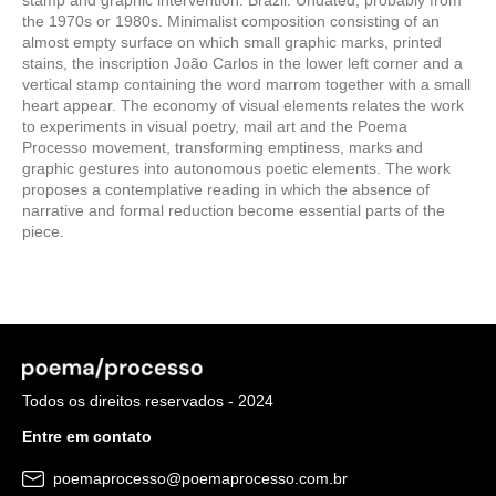
stamp and graphic intervention. Brazil. Undated, probably from
the 1970s or 1980s. Minimalist composition consisting of an
almost empty surface on which small graphic marks, printed
stains, the inscription João Carlos in the lower left corner and a
vertical stamp containing the word marrom together with a small
heart appear. The economy of visual elements relates the work
to experiments in visual poetry, mail art and the Poema
Processo movement, transforming emptiness, marks and
graphic gestures into autonomous poetic elements. The work
proposes a contemplative reading in which the absence of
narrative and formal reduction become essential parts of the
piece.
Todos os direitos reservados - 2024
Entre em contato
poemaprocesso@poemaprocesso.com.br