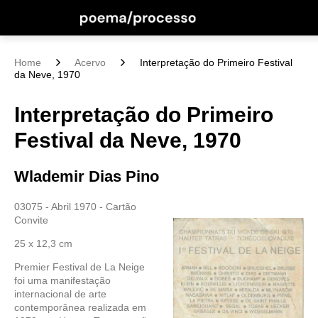
Home
Acervo
Interpretação do Primeiro Festival
da Neve, 1970
Interpretação do Primeiro
Festival da Neve, 1970
Wlademir Dias Pino
03075 - Abril 1970 - Cartão
Convite
25 x 12,3 cm
Premier Festival de La Neige foi uma manifestação internacional de arte contemporânea realizada em 1970 nas Hautes Tatras, então Tchecoslováquia, paralelamente ao Campeonato Mundial de Esqui de 1970. O evento apresentou a seção denominada L Interprétation, concebida como uma experiência de interpretação plástica e investigação conceitual relacionada à paisagem, à neve, ao espaço natural e às novas possibilidades da arte contemporânea.\n\nO convite postal preservado no Arquivo Wlademir Dias Pino documenta a circulação internacional de informações entre artistas, críticos e organizadores ligados às redes experimentais de arte do final da década de 1960 e início da década de 1970. A lista de participantes reúne nomes históricos da arte moderna, da arte conceitual, do novo realismo, da pop art, da poesia experimental e das práticas interdisciplinares internacionais.\n\nEntre os artistas identificados encontram se Arman, Umberto Boccioni, Pieter Brueghel, Christo, Marcel Duchamp, Jean Dubuffet, Genovés, Yves Klein, Roy Lichtenstein, René Magritte, Kazimir Malevich, Miralda, Claes Oldenburg, Niki de Saint Phalle, Antonio Segal, Tobias, Uecker, Leonardo da Vinci e Tom Wesselmann, além dos artistas vinculados diretamente ao núcleo L Interprétation, incluindo Adam?iak, Cyprich, Mlynár?ik e Urbásek.\n\nO documento evidencia o surgimento de uma nova dimensão da prática artística baseada na interpretação, na ação, na experimentação ambiental e na integração entre arte, natureza e espaço público. O festival constitui importante referência para estudos sobre arte conceitual internacional, intervenções ambientais, arte processual, comunicação visual e redes globais de circulação artística, contexto que dialoga com experiências contemporâneas desenvolvidas por artistas ligados ao Poema Processo, à poesia visual e à arte experimental latino americana.\n\n5. Main Salsa Text in English\n\nPremier Festival de La Neige was an international contemporary art event held in 1970 in the High Tatras, then Czechoslovakia, in parallel with the 1970 World Ski Championships. The event presented the section entitled L Interprétation, conceived as an experiment in visual interpretation and conceptual investigation related to landscape, snow, natural space and new possibilities for contemporary artistic practice.\n\nThe postal invitation preserved in the Wlademir Dias Pino Archive documents the international circulation of information among artists, critics and organizers connected to experimental art networks at the end of the 1960s and the beginning of the 1970s. The participant list brings together historic figures from modern art, conceptual art, Nouveau Réalisme, Pop Art, experimental poetry and interdisciplinary practices.\n\nIdentified participants include Arman, Umberto Boccioni, Pieter Brueghel, Christo, Marcel Duchamp, Jean Dubuffet, Genovés, Yves Klein, Roy Lichtenstein, René Magritte, Kazimir Malevich, Miralda, Claes Oldenburg, Niki de Saint Phalle, Antonio Segal, Tobias, Uecker, Leonardo da Vinci and Tom Wesselmann, together with artists directly associated with the L Interprétation section, including Adam?iak, Cyprich, Mlynár?ik and Urbásek.\n\nThe document records the emergence of a new artistic dimension based on interpretation, action, environmental experimentation and the integration of art, nature and public space. The festival is an important reference for the study of international conceptual art, environmental interventions, process based art, visual communication and global artistic networks, creating meaningful parallels with Poema Processo, visual poetry and Latin American experimental practices.\n\n6. Texto de observação em português\n\nInformação confirmada\n\nCartão convite postal do Premier Festival de La Neige\n\nHautes Tatras\n\nTchecoslováquia\n\n1970\n\nSeção L Interprétation\n\nEnvio postal para Wlademir Dias Pino\n\nCarimbo postal datado de abril de 1970\n\nLista internacional de artistas impressa no convite\n\nLeitura provável\n\nO convite funcionava simultaneamente como material de divulgação e como instrumento de articulação de uma rede internacional de artistas experimentais.\n\nHipótese curatorial\n\nA presença do endereço de Wlademir Dias Pino sugere o reconhecimento internacional das experiências brasileiras de vanguarda e sua inserção nos circuitos globais de arte conceitual e experimental.\n\n7. Observation Text in English\n\nConfirmed information\n\nPostal invitation card for Premier Festival de La Neige\n\nHigh Tatras\n\nCzechoslovakia\n\n1970\n\nL Interprétation section\n\nPostal mailing addressed to Wlademir Dias Pino\n\nApril 1970 postal stamp\n\nInternational list of artists printed on the invitation\n\nProbable reading\n\nThe invitation functioned both as promotional material and as a communication tool connecting an international network of experimental artists.\n\nCuratorial hypothesis\n\nThe presence of Wlademir Dias Pino's address suggests international recognition of Brazilian avant garde experimentation and its integration into global conceptual art networks.\n\n8. Resumo curto em português\n\nCartão convite do Premier Festival de La Neige realizado nas Hautes Tatras em 1970. Documento histórico de circulação internacional ligado à arte conceitual, intervenções ambientais e redes experimentais de arte contemporânea.\n\n9. Short Summary in English\n\nInvitation card for the Premier Festival de La Neige held in the High Tatras in 1970. Historic document of international circulation related to conceptual art, environmental interventions and experimental art networks.\n\n10. Curadoria identificada\n\nNão identificada no documento visível\n\n11. Organização identificada\n\nPremier Festival de La Neige\n\nChampionnats du Monde de Ski 1970\n\nHautes Tatras\n\n12. Instituições participantes\n\nChampionnats du Monde de Ski 1970\n\nOrganização do Festival de La Neige\n\n13. Artistas participantes\n\nArman\n\nUmberto Boccioni\n\nPieter Brueghel\n\nBrusse\n\nBrüning\n\nChristo\n\nDias\n\nDietmann\n\nDelvaux\n\nDobes\n\nMarcel Duchamp\n\nGenovés\n\nYves Klein\n\nKounellis\n\nRoy Lichtenstein\n\nRené Magritte\n\nKazimir Malevich\n\nDe Maria\n\nMiralda\n\nMlynár?ik\n\nNagasawa\n\nNitlaf\n\nClaes Oldenburg\n\nPiene\n\nLa Pietra\n\nRaysse\n\nNiki de Saint Phalle\n\nSanejouand\n\nSegal\n\nTobias\n\nUecker\n\nUrbásek\n\nLeonardo da Vinci\n\nTom Wesselmann\n\nAdam?iak\n\nCyprich\n\nMlynár?ik\n\nUrbásek\n\n14. Obras identificadas\n\nL Interprétation\n\nNão há obras individuais identificadas no convite\n\n15. Publicações associadas\n\nCartão convite postal\n\n16. Catálogos associados\n\nNão identificados\n\n17. Convites associados\n\nPremier Festival de La Neige 1970\n\n18. Cartazes associados\n\nNão identificados\n\n19. Documentos associados\n\nCartão convite postal\n\nCorrespondência internacional\n\nMaterial promocional do festival\n\n20. Lugares citados\n\nHautes Tatras\n\nTchecoslováquia\n\nRio de Janeiro\n\nGuanabara\n\n21. Países envolvidos\n\nTchecoslováquia\n\nBrasil\n\n22. Cidades envolvidas\n\nHautes Tatras\n\nRio de Janeiro\n\n23. Datas identificadas\n\n1970\n\nAbril de 1970\n\nCampeonato Mundial de Esqui de 1970\n\n24. Período da exposição\n\n1970\n\n25. Movimentos artísticos relacionados\n\nArte Conceitual\n\nLand Art\n\nArte Ambiental\n\nNovo Realismo\n\nPop Art\n\nArte Experimental\n\nArte Processual\n\nPoesia Experimental\n\nIntervenção Ambiental\n\nArte e Natureza\n\n26. Temas curatoriais identificados\n\nNeve como matéria artística\n\nPaisagem como suporte\n\nInterpretação visual\n\nArte e natureza\n\nArte internacional\n\nExperimentação interdisciplinar\n\nRede internacional de artistas\n\nComunicação postal\n\n27. Palavras chave em português\n\nPremier Festival de La Neige, Hautes Tatras, Tchecoslováquia, 1970, arte conceitual internacional, Land Art, arte ambiental, Christo, Duchamp, Klein, Magritte, Malevich, Wlademir Dias Pino, Poema Processo, arte experimental, comunicação postal, exposição histórica internacional\n\n28. Keywords in English\n\nPremier Festival de La Neige, High Tatras, Czechoslovakia, 1970, international conceptual art, Land Art, environmental art, Christo, Duchamp, Klein, Magritte, Malevich, Wlademir Dias Pino, Poema Processo, experimental art, postal communication, historic international exhibition\n\n29. Entidades nomeadas identificadas\n\nPremier Festival de La Neige\n\nL Interprétation\n\nChampionnats du Monde de Ski 1970\n\nHautes Tatras\n\nTchécoslovaquie\n\nWlademir Dias Pino\n\nMarcel Duchamp\n\nChristo\n\nRoy Lichtenstein\n\nRené Magritte\n\nKazimir Malevich\n\nYves Klein\n\nNiki de Saint Phalle\n\nTom Wesselmann\n\nClaes Oldenburg\n\nLeonardo da Vinci\n\n30. Conexões recomendadas para linkagem interna\n\nWlademir Dias Pino\n\nPoema Processo\n\nPoesia Visual\n\nArte Conceitual\n\nArte Postal\n\nCorrespondência Internacional\n\nExposições Históricas Internacionais\n\nArquivo Wlademir Dias Pino\n\nArquivo Álvaro de Sá\n\nArquivo Neide Sá\n\nRedes Internacionais de Arte Experimental\n\n31. Clusters temáticos recomendados\n\nPoema Processo\n\nArte Conceitual\n\nPoesia Experimental Internacional\n\nArte Postal e Mail Art\n\nRedes Internacionais de Arte Experimental\n\nExposições Históricas Internacionais\n\nSemiótica e Comunicação Visual\n\nCorrespondência Artística Internacional\n\nArquivo Wlademir Dias Pino\n\nHistória das Vanguardas Internacionais\n\n32. Sugestões de slug SEO\n\npremier-festival-de-la-neige-hautes-tatras-1970\n\nl-interpretation-art-conceptuel-international-1970\n\nfestival-de-la-neige-tchecoslovaquia-1970\n\nwlademir-dias-pino-premier-festival-de-la-neige\n\n33. Meta title SEO em português\n\nPremier Festival de La Neige 1970 | Hautes Tatras | Arte Conceitual Internacional\n\n34. SEO Meta Title in English\n\nPremier Festival de La Neige 1970 | High Tatras | International Conceptual Art\n\n35. Meta description em português\n\nCartão convite histórico do Premier Festival de La Neige realizado nas Hautes Tatras em 1970. Documento internacional