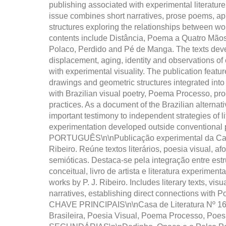
publishing associated with experimental literature
issue combines short narratives, prose poems, ap
structures exploring the relationships between wor
contents include Distância, Poema a Quatro Mão
Polaco, Perdido and Pé de Manga. The texts devel
displacement, aging, identity and observations of e
with experimental visuality. The publication featu
drawings and geometric structures integrated into
with Brazilian visual poetry, Poema Processo, pro
practices. As a document of the Brazilian alternati
important testimony to independent strategies of li
experimentation developed outside convention
PORTUGUÊS\n\nPublicação experimental da Casa 
Ribeiro. Reúne textos literários, poesia visual, 
semióticas. Destaca-se pela integração entre est
conceitual, livro de artista e literatura experi
works by P. J. Ribeiro. Includes literary texts, vi
narratives, establishing direct connections with 
CHAVE PRINCIPAIS\n\nCasa de Literatura Nº 16, P
Brasileira, Poesia Visual, Poema Processo, Poesi