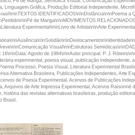
o, Pé de Manga, Semiótica Visual, Comunicação Experimental
ra, Linguagem Gráfica, Produção Editorial Independente, Micr
\n\nBrasil\n\nTEXTOS IDENTIFICADOS\n\nDistância\n\nPoema a
o\n\nPerdido\n\nPé de Manga\n\nMOVIMENTOS RELACIONADOS
Literatura Experimental\n\nLivro de Artista\n\nArte Experimen
ria\n\nAusência\n\nSolidão\n\nDeslocamento\n\nIdentidade\
va Breve\n\nComunicação Visual\n\nEstruturas Semióticas\
6\n\nData: Agosto de 1984\n\nAutor principal: P. J. Ribeiro\n\
terária experimental, poesia visual, publicação independente, ar
ocesso, Poesia Visual, Literatura Experimental Brasileira, A
nsa Alternativa Brasileira, Publicações Independentes, Arte Ex
ira, Acervos de Poesia Experimental, Acervos de Publicações Ind
ra, Arquivos de Arte Impressa Experimental, Acervos Raisonné 
istória das revistas alternativas brasileiras, produção editor
o Brasil.