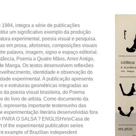
 1984, integra a série de publicações
stitui um significativo exemplo da produção
ratura experimental, poesia visual e pesquisa
mas em prosa, aforismos, composições visuais
tre palavra, imagem, signo e espaço editorial.
stância, Poema a Quatro Mãos, Amor Antigo,
de Manga. Os textos desenvolvem reflexões
nvelhecimento, identidade e observação do
alidade experimental. A publicação apresenta
s e estruturas geométricas integradas ao
s da poesia visual brasileira, do Poema
 e do livro de artista. Como documento da
0, representa importante testemunho das
e experimentação literária desenvolvidas fora
XTO PARA O SALSA ? ENGLISH\n\nCasa de
t of the experimental publication series
cant example of Brazilian independent