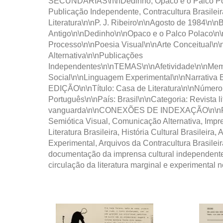
SECUNDÁRIAS\n\nDedinho, Opaco e o Palco Polac
Publicação Independente, Contracultura Brasilei
Literatura\n\nP. J. Ribeiro\n\nAgosto de 1984
Antigo\n\nDedinho\n\nOpaco e o Palco Polac
Processo\n\nPoesia Visual\n\nArte Conceitual\n\n
Alternativa\n\nPublicações
Independentes\n\nTEMAS\n\nAfetividade\n\nMemó
Social\n\nLinguagem Experimental\n\nNarrati
EDIÇÃO\n\nTítulo: Casa de Literatura\n\nNúmero: 1
Português\n\nPaís: Brasil\n\nCategoria: Revista li
vanguarda\n\nCONEXÕES DE INDEXAÇÃO\n\nPoema Pr
Semiótica Visual, Comunicação Alternativa, Impre
Literatura Brasileira, História Cultural Brasile
Experimental, Arquivos da Contracultura Brasilei
documentação da imprensa cultural independente, h
circulação da literatura marginal e experimental n