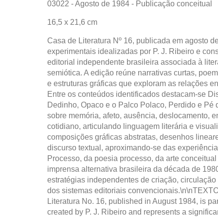
03022 - Agosto de 1984 - Publicação conceitual
16,5 x 21,6 cm
Casa de Literatura Nº 16, publicada em agosto de
experimentais idealizadas por P. J. Ribeiro e con
editorial independente brasileira associada à lite
semiótica. A edição reúne narrativas curtas, poe
e estruturas gráficas que exploram as relações en
Entre os conteúdos identificados destacam-se Di
Dedinho, Opaco e o Palco Polaco, Perdido e Pé 
sobre memória, afeto, ausência, deslocamento, e
cotidiano, articulando linguagem literária e visu
composições gráficas abstratas, desenhos lineare
discurso textual, aproximando-se das experiência
Processo, da poesia processo, da arte conceitual
imprensa alternativa brasileira da década de 198
estratégias independentes de criação, circulação 
dos sistemas editoriais convencionais.\n\nTE
Literatura No. 16, published in August 1984, is par
created by P. J. Ribeiro and represents a signifi