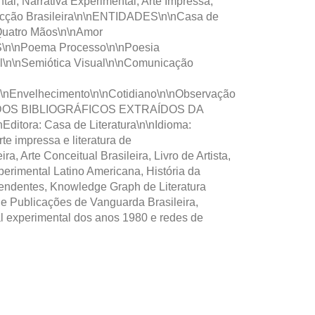
, Narrativa Experimental, Arte Impressa,
oficção Brasileira\n\nENTIDADES\n\nCasa de
 Quatro Mãos\n\nAmor
\n\nPoema Processo\n\nPoesia
tal\n\nSemiótica Visual\n\nComunicação
n\nEnvelhecimento\n\nCotidiano\n\nObservação
n\nDADOS BIBLIOGRÁFICOS EXTRAÍDOS DA
nEditora: Casa de Literatura\n\nIdioma:
te impressa e literatura de
rte Conceitual Brasileira, Livro de Artista,
perimental Latino Americana, História da
ependentes, Knowledge Graph de Literatura
de Publicações de Vanguarda Brasileira,
ial experimental dos anos 1980 e redes de