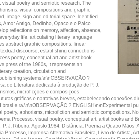
, visual poetry and semiotic research. The
horisms, visual compositions and graphic
d, image, sign and editorial space. Identified
s, Amor Antigo, Dedinho, Opaco e o Palco
op reflections on memory, affection, absence,
veryday life, articulating literary language
res abstract graphic compositions, linear
 textual discourse, establishing connections
cess poetry, conceptual art and artist book
ve press of the 1980s, it represents an
terary creation, circulation and
al publishing systems.\n\nOBSERVAÇÃO ?
de Literatura dedicada à produção de P. J.
aforismos, microficções e composições
ruturas gráficas e narrativas breves, estabelecendo conexões d
mental brasileira.\n\nOBSERVAÇÃO ? ENGLISH\n\nExperimental pub
sual poetry, aphorisms, microfiction and semiotic compositions. No
Poema Processo, visual poetry, conceptual art, artist books and
. J. Ribeiro, Agosto 1984, Distância, Poema a Quatro Mãos, Am
a Processo, Imprensa Alternativa Brasileira, Livro de Artista