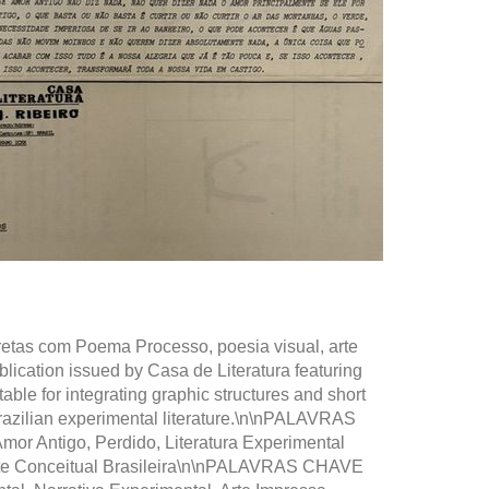
iretas com Poema Processo, poesia visual, arte
lication issued by Casa de Literatura featuring
table for integrating graphic structures and short
 Brazilian experimental literature.\n\nPALAVRAS
or Antigo, Perdido, Literatura Experimental
, Arte Conceitual Brasileira\n\nPALAVRAS CHAVE