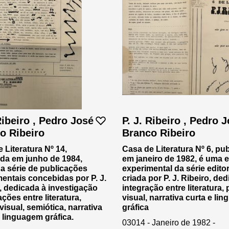
Ribeiro , Pedro José
P. J. Ribeiro , Pedro 
o Ribeiro
Branco Ribeiro
 Literatura Nº 14,
Casa de Literatura Nº 6, pu
ada em junho de 1984,
em janeiro de 1982, é uma 
 a série de publicações
experimental da série editor
entais concebidas por P. J.
criada por P. J. Ribeiro, de
, dedicada à investigação
integração entre literatura,
ações entre literatura,
visual, narrativa curta e li
visual, semiótica, narrativa
gráfica
 linguagem gráfica.
03014 - Janeiro de 1982 -