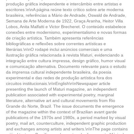
produção gráfica independente e intercâmbio entre artistas e
escritores.\n\nA página reúne texto crítico sobre arte moderna
brasileira, referências a Mário de Andrade, Oswald de Andrade,
Semana de Arte Moderna de 1922, Graça Aranha, Heitor Villa
Lobos, Anita Malfatti e Victor Brecheret. O conteúdo estabelece
conexões entre modernismo, experimentalismo e novas formas
de criação artística. Também apresenta referências
bibliográficas e reflexões sobre correntes artísticas e
literárias.\n\nO rodapé inclui anúncios comerciais e uma
ilustração gráfica relacionada à revista Maturi, evidenciando a
integração entre cultura impressa, design gráfico, humor visual
e comunicação alternativa. Documento relevante para o estudo
da imprensa cultural independente brasileira, da poesia
experimental e das redes de produção artística fora dos
circuitos institucionais.\n\nEnglish\n\nNewspaper article
presenting the launch of Maturi magazine, an independent
publication associated with experimental poetry, marginal
literature, alternative art and cultural movements from Rio
Grande do Norte, Brazil. The issue documents the emergence
of the magazine within the context of Brazilian avant garde
publications of the 1970s and 1980s, a period marked by visual
poetry, mail art, counterculture, independent graphic production
and exchanges among artists and writers.\n\nThe page contains