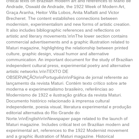
critical texts on Brazilian modern art and references to Mário de
Andrade, Oswald de Andrade, the 1922 Week of Modern Art,
Graça Aranha, Heitor Villa Lobos, Anita Malfatti and Victor
Brecheret. The content establishes connections between
modernism, experimentalism and new forms of artistic creation.
It also includes bibliographic references and reflections on
artistic and literary movements.\n\nThe lower section contains
commercial advertisements and a graphic illustration related to
Maturi magazine, highlighting the relationship between printed
culture, graphic design, visual humor and alternative
communication. An important document for the study of Brazilian
independent cultural press, experimental poetry and alternative
artistic networks.\n\nTEXTO DE
OBSERVAÇÃO\n\nPortuguês\n\nPágina de jornal referente ao
lançamento da revista Maturi. Contém texto crítico sobre arte
moderna e experimentalismo brasileiro, referências ao
Modernismo de 1922 e ilustração gráfica da revista Maturi.
Documento histórico relacionado à imprensa cultural
independente, poesia visual, literatura experimental e produção
editorial alternativa do Rio Grande do
Norte.\n\nEnglish\n\nNewspaper page related to the launch of
Maturi magazine. Includes critical text on Brazilian modern and
experimental art, references to the 1922 Modernist movement
and a graphic illustration of Maturi magazine. Historical