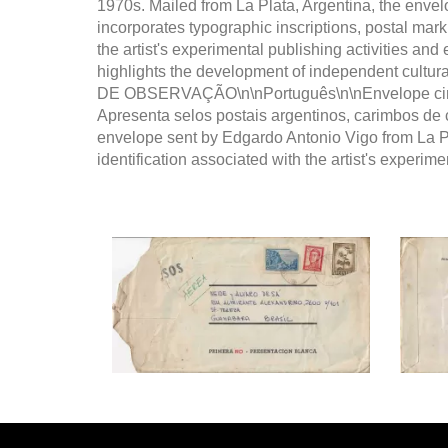
1970s. Mailed from La Plata, Argentina, the envelo
incorporates typographic inscriptions, postal marki
the artist's experimental publishing activities a
highlights the development of independent cultur
DE OBSERVAÇÃO\n\nPortuguês\n\nEnvelope circula
Apresenta selos postais argentinos, carimbos de ci
envelope sent by Edgardo Antonio Vigo from La Pl
identification associated with the artist's experimen