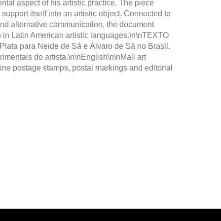
tal aspect of his artistic practice. The piece
upport itself into an artistic object. Connected to
t and alternative communication, the document
n in Latin American artistic languages.\n\nTEXTO
ata para Neide de Sá e Álvaro de Sá no Brasil.
imentais do artista.\n\nEnglish\n\nMail art
ine postage stamps, postal markings and editorial