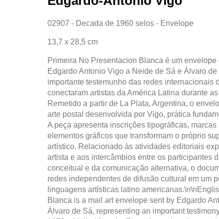
Edgardo-Antonio Vigo
02907 - Decada de 1960 selos - Envelope
13,7 x 28,5 cm
Primeira No Presentacion Blanca é um envelope d
Edgardo Antonio Vigo a Neide de Sá e Álvaro de
importante testemunho das redes internacionais 
conectaram artistas da América Latina durante a
Remetido a partir de La Plata, Argentina, o envel
arte postal desenvolvida por Vigo, prática fundamen
A peça apresenta inscrições tipográficas, marcas 
elementos gráficos que transformam o próprio sup
artístico. Relacionado às atividades editoriais e
artista e aos intercâmbios entre os participantes d
conceitual e da comunicação alternativa, o docu
redes independentes de difusão cultural em um p
linguagens artísticas latino americanas.\n\nEngl
Blanca is a mail art envelope sent by Edgardo An
Álvaro de Sá, representing an important testimony