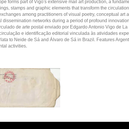
pe forms part of Vigo's extensive mail art production, a fundamen
ngs, stamps and graphic elements that transform the circulation s
nd exchanges among practitioners of visual poetry, conceptual ar
al dissemination networks during a period of profound innovatio
do de arte postal enviado por Edgardo Antonio Vigo de La Pl
rculação e identificação editorial vinculada às atividades exper
ata to Neide de Sá and Álvaro de Sá in Brazil. Features Argent
tal activities.