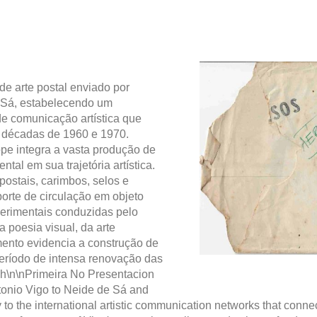
e arte postal enviado por
 Sá, estabelecendo um
de comunicação artística que
s décadas de 1960 e 1970.
ope integra a vasta produção de
tal em sua trajetória artística.
postais, carimbos, selos e
orte de circulação em objeto
xperimentais conduzidas pelo
a poesia visual, da arte
mento evidencia a construção de
eríodo de intensa renovação das
ish\n\nPrimeira No Presentacion
tonio Vigo to Neide de Sá and
 to the international artistic communication networks that conne