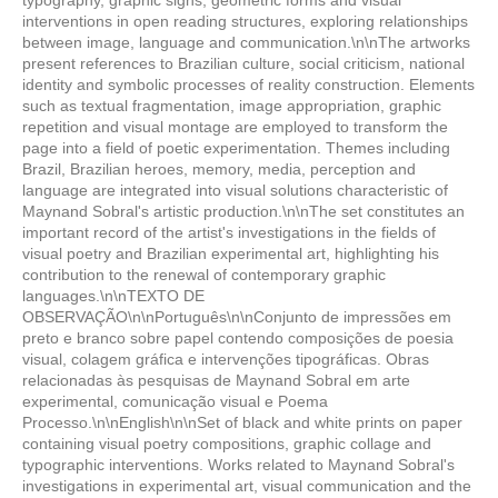
typography, graphic signs, geometric forms and visual
interventions in open reading structures, exploring relationships
between image, language and communication.\n\nThe artworks
present references to Brazilian culture, social criticism, national
identity and symbolic processes of reality construction. Elements
such as textual fragmentation, image appropriation, graphic
repetition and visual montage are employed to transform the
page into a field of poetic experimentation. Themes including
Brazil, Brazilian heroes, memory, media, perception and
language are integrated into visual solutions characteristic of
Maynand Sobral's artistic production.\n\nThe set constitutes an
important record of the artist's investigations in the fields of
visual poetry and Brazilian experimental art, highlighting his
contribution to the renewal of contemporary graphic
languages.\n\nTEXTO DE
OBSERVAÇÃO\n\nPortuguês\n\nConjunto de impressões em
preto e branco sobre papel contendo composições de poesia
visual, colagem gráfica e intervenções tipográficas. Obras
relacionadas às pesquisas de Maynand Sobral em arte
experimental, comunicação visual e Poema
Processo.\n\nEnglish\n\nSet of black and white prints on paper
containing visual poetry compositions, graphic collage and
typographic interventions. Works related to Maynand Sobral's
investigations in experimental art, visual communication and the