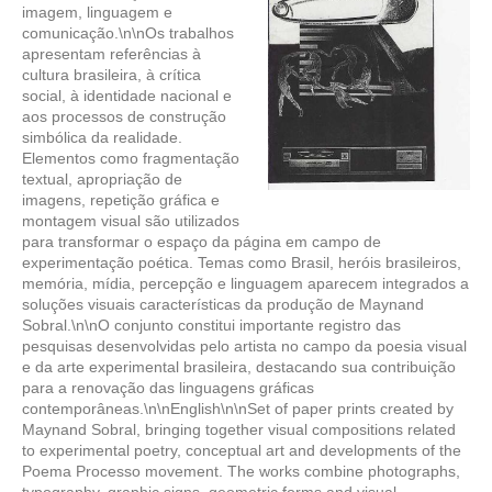
imagem, linguagem e
comunicação.\n\nOs trabalhos
apresentam referências à
cultura brasileira, à crítica
social, à identidade nacional e
aos processos de construção
simbólica da realidade.
Elementos como fragmentação
textual, apropriação de
imagens, repetição gráfica e
montagem visual são utilizados
para transformar o espaço da página em campo de
experimentação poética. Temas como Brasil, heróis brasileiros,
memória, mídia, percepção e linguagem aparecem integrados a
soluções visuais características da produção de Maynand
Sobral.\n\nO conjunto constitui importante registro das
pesquisas desenvolvidas pelo artista no campo da poesia visual
e da arte experimental brasileira, destacando sua contribuição
para a renovação das linguagens gráficas
contemporâneas.\n\nEnglish\n\nSet of paper prints created by
Maynand Sobral, bringing together visual compositions related
to experimental poetry, conceptual art and developments of the
Poema Processo movement. The works combine photographs,