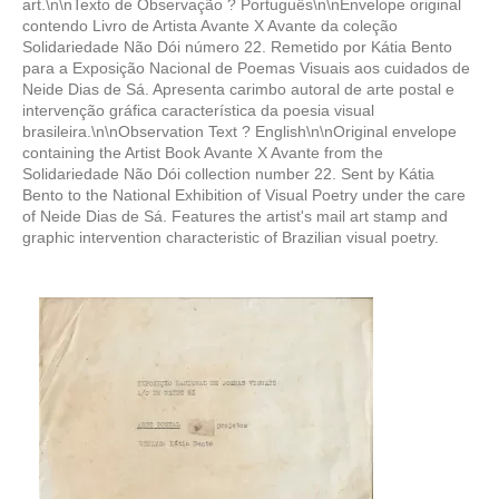
art.\n\nTexto de Observação ? Português\n\nEnvelope original
contendo Livro de Artista Avante X Avante da coleção
Solidariedade Não Dói número 22. Remetido por Kátia Bento
para a Exposição Nacional de Poemas Visuais aos cuidados de
Neide Dias de Sá. Apresenta carimbo autoral de arte postal e
intervenção gráfica característica da poesia visual
brasileira.\n\nObservation Text ? English\n\nOriginal envelope
containing the Artist Book Avante X Avante from the
Solidariedade Não Dói collection number 22. Sent by Kátia
Bento to the National Exhibition of Visual Poetry under the care
of Neide Dias de Sá. Features the artist's mail art stamp and
graphic intervention characteristic of Brazilian visual poetry.