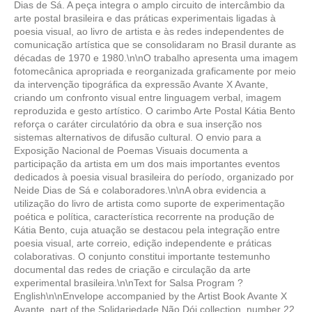
Dias de Sá. A peça integra o amplo circuito de intercâmbio da
arte postal brasileira e das práticas experimentais ligadas à
poesia visual, ao livro de artista e às redes independentes de
comunicação artística que se consolidaram no Brasil durante as
décadas de 1970 e 1980.\n\nO trabalho apresenta uma imagem
fotomecânica apropriada e reorganizada graficamente por meio
da intervenção tipográfica da expressão Avante X Avante,
criando um confronto visual entre linguagem verbal, imagem
reproduzida e gesto artístico. O carimbo Arte Postal Kátia Bento
reforça o caráter circulatório da obra e sua inserção nos
sistemas alternativos de difusão cultural. O envio para a
Exposição Nacional de Poemas Visuais documenta a
participação da artista em um dos mais importantes eventos
dedicados à poesia visual brasileira do período, organizado por
Neide Dias de Sá e colaboradores.\n\nA obra evidencia a
utilização do livro de artista como suporte de experimentação
poética e política, característica recorrente na produção de
Kátia Bento, cuja atuação se destacou pela integração entre
poesia visual, arte correio, edição independente e práticas
colaborativas. O conjunto constitui importante testemunho
documental das redes de criação e circulação da arte
experimental brasileira.\n\nText for Salsa Program ?
English\n\nEnvelope accompanied by the Artist Book Avante X
Avante, part of the Solidariedade Não Dói collection, number 22,