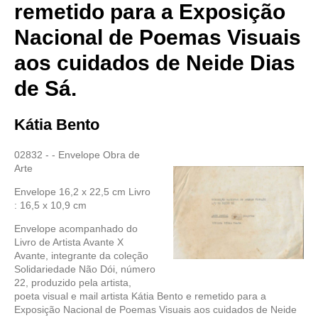
remetido para a Exposição
Nacional de Poemas Visuais
aos cuidados de Neide Dias
de Sá.
Kátia Bento
02832 - - Envelope Obra de
Arte
Envelope 16,2 x 22,5 cm Livro
: 16,5 x 10,9 cm
Envelope acompanhado do
Livro de Artista Avante X
Avante, integrante da coleção
Solidariedade Não Dói, número
22, produzido pela artista,
poeta visual e mail artista Kátia Bento e remetido para a
Exposição Nacional de Poemas Visuais aos cuidados de Neide