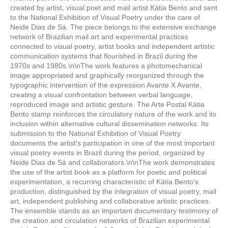
created by artist, visual poet and mail artist Kátia Bento and sent
to the National Exhibition of Visual Poetry under the care of
Neide Dias de Sá. The piece belongs to the extensive exchange
network of Brazilian mail art and experimental practices
connected to visual poetry, artist books and independent artistic
communication systems that flourished in Brazil during the
1970s and 1980s.\n\nThe work features a photomechanical
image appropriated and graphically reorganized through the
typographic intervention of the expression Avante X Avante,
creating a visual confrontation between verbal language,
reproduced image and artistic gesture. The Arte Postal Kátia
Bento stamp reinforces the circulatory nature of the work and its
inclusion within alternative cultural dissemination networks. Its
submission to the National Exhibition of Visual Poetry
documents the artist's participation in one of the most important
visual poetry events in Brazil during the period, organized by
Neide Dias de Sá and collaborators.\n\nThe work demonstrates
the use of the artist book as a platform for poetic and political
experimentation, a recurring characteristic of Kátia Bento's
production, distinguished by the integration of visual poetry, mail
art, independent publishing and collaborative artistic practices.
The ensemble stands as an important documentary testimony of
the creation and circulation networks of Brazilian experimental