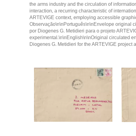
the arms industry and the circulation of informati
interaction, a recurring characteristic of internat
ARTEVIGE context, employing accessible graphic me
Observação\n\nPortuguês\n\nEnvelope original 
por Diogenes G. Metidieri para o projeto ARTEVIG
experimental.\n\nEnglish\n\nOriginal circulated
Diogenes G. Metidieri for the ARTEVIGE project an