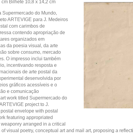
6 cm Bilhete 10,8 x 14,2 cm
lada Supermercado do Mundo,
ojeto ARTEVIGE para J. Medeiros
stal com carimbos de
pressa contendo apropriação de
tares organizados em
ias da poesia visual, da arte
lexão sobre consumo, mercado
ões. O impresso inclui também
io, incentivando resposta e
ernacionais de arte postal da
xperimental desenvolvida por
ios gráficos acessíveis e o
ição e comunicação
 art work titled Supermercado do
 ARTEVIGE project to J.
 postal envelope with postal
ork featuring appropriated
weaponry arranged in a critical
f visual poetry, conceptual art and mail art, proposing a reflec