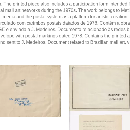
on. The printed piece also includes a participation form intended
ional mail art networks during the 1970s. The work belongs to Met
dia and the postal system as a platform for artistic creation,
circulado com carimbos postais datados de 1978. Contém a ob
E e enviada a J. Medeiros. Documento relacionado às redes brasi
 envelope with postal markings dated 1978. Contains the print
d sent to J. Medeiros. Document related to Brazilian mail art, v