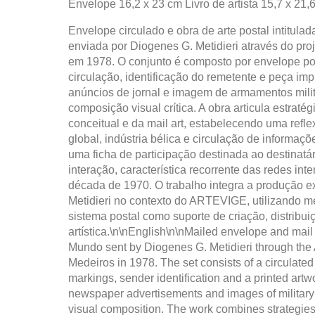
Envelope 16,2 x 23 cm Livro de artista 15,7 x 21,
Envelope circulado e obra de arte postal intitu
enviada por Diogenes G. Metidieri através do pr
em 1978. O conjunto é composto por envelope po
circulação, identificação do remetente e peça im
anúncios de jornal e imagem de armamentos mili
composição visual crítica. A obra articula estratég
conceitual e da mail art, estabelecendo uma ref
global, indústria bélica e circulação de informaç
uma ficha de participação destinada ao destinatár
interação, característica recorrente das redes int
década de 1970. O trabalho integra a produção e
Metidieri no contexto do ARTEVIGE, utilizando me
sistema postal como suporte de criação, distribu
artística.\n\nEnglish\n\nMailed envelope and mail
Mundo sent by Diogenes G. Metidieri through the
Medeiros in 1978. The set consists of a circulated
markings, sender identification and a printed artw
newspaper advertisements and images of military 
visual composition. The work combines strategies o