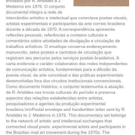
enviados por R. Aristides a J.
Medeiros em 1976. O conjunto
documental integra a rede de
intercâmbio artístico e intelectual que conectava poetas visuais,
artistas experimentais e participantes da arte correio brasileira
durante a década de 1970. A correspondência apresenta
reflexões pessoais, referências a contatos culturais e
comentários sobre atividades de divulgação e circulação de
trabalhos artísticos. O envelope conserva endereçamento
manuscrito, selos postais e carimbos de circulação que
registram seu percurso pelos serviços postais brasileiros. A
carta evidencia o caráter colaborativo das redes independentes
de comunicação artística, fundamentais para a difusão da
poesia visual, da arte conceitual e das práticas experimentais
desenvolvidas fora dos circuitos institucionais convencionais.
Como documento histórico, o conjunto testemunha a atuação
de R. Aristides nas trocas culturais do período e preserva
aspectos das relações estabelecidas entre artistas,
pesquisadores e agentes da produção experimental
brasileira.\n\nPostal envelope and handwritten letter sent by R.
Aristides to J. Medeiros in 1976. This documentary set belongs
to the network of artistic and intellectual exchanges that
connected visual poets, experimental artists and participants in
the Brazilian mail art movement during the 1970s. The