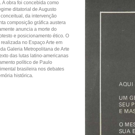
. A obra foi concebida como
egime ditatorial de Augusto
 conceitual, da intervenção
senta composição gráfica austera
camente anuncia a morte do
otesto e posicionamento ético. O
 realizada no Espaço Arte em
 da Galeria Metropolitana de Arte
exto das lutas latino-americanas
amento político de Paulo
imental brasileira nos debates
mória histórica.