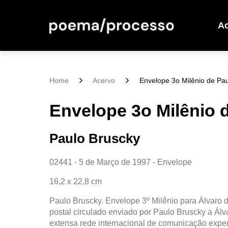
A
Home
Acervo
Envelope 3o Milênio de Pau
Envelope 3o Milênio 
Paulo Bruscky
02441 - 5 de Março de 1997 - Envelope
16,2 x 22,8 cm
Paulo Bruscky. Envelope 3º Milênio para Álvaro 
postal circulado enviado por Paulo Bruscky a Ál
extensa rede internacional de comunicação expe