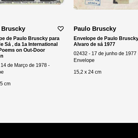
 Bruscky
Paulo Bruscky
pe de Paulo Bruscky para
Envelope de Paulo Bruscky
e Sá , da 1a International
Alvaro de sá 1977
 Poems on Out-Door
02432 - 17 de junho de 1977 
on
Envelope
 14 de Março de 1978 -
pe
15,2 x 24 cm
25 cm