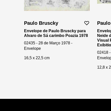
Paulo Bruscky
Paulo
Envelope de Paulo Bruscky para
Envelo
Alvaro de Sá carimbo Poazia 1978
Neide d
Visual
02435 - 28 de Março 1978 -
Exibiti
Envelope
02418 -
16,5 x 22,5 cm
Envelo
12,8 x 