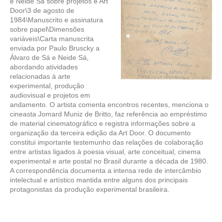
e Neide Sá sobre projetos e Art
Door\3 de agosto de
1984\Manuscrito e assinatura
sobre papel\Dimensões
variáveis\Carta manuscrita
enviada por Paulo Bruscky a
Álvaro de Sá e Neide Sá,
abordando atividades
relacionadas à arte
experimental, produção
audiovisual e projetos em
andamento. O artista comenta encontros recentes, menciona o
cineasta Jomard Muniz de Britto, faz referência ao empréstimo
de material cinematográfico e registra informações sobre a
organização da terceira edição da Art Door. O documento
constitui importante testemunho das relações de colaboração
entre artistas ligados à poesia visual, arte conceitual, cinema
experimental e arte postal no Brasil durante a década de 1980.
A correspondência documenta a intensa rede de intercâmbio
intelectual e artístico mantida entre alguns dos principais
protagonistas da produção experimental brasileira.