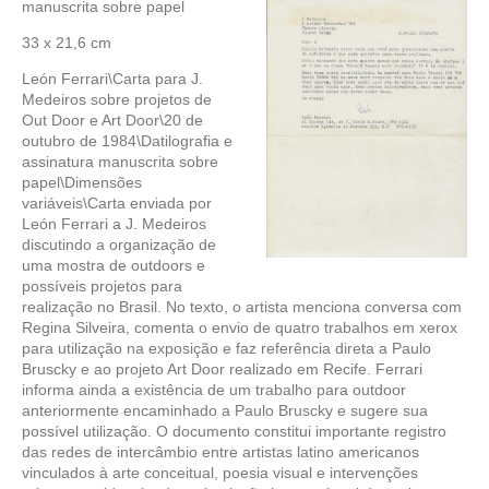
manuscrita sobre papel
33 x 21,6 cm
León Ferrari\Carta para J.
Medeiros sobre projetos de
Out Door e Art Door\20 de
outubro de 1984\Datilografia e
assinatura manuscrita sobre
papel\Dimensões
variáveis\Carta enviada por
León Ferrari a J. Medeiros
discutindo a organização de
uma mostra de outdoors e
possíveis projetos para
realização no Brasil. No texto, o artista menciona conversa com
Regina Silveira, comenta o envio de quatro trabalhos em xerox
para utilização na exposição e faz referência direta a Paulo
Bruscky e ao projeto Art Door realizado em Recife. Ferrari
informa ainda a existência de um trabalho para outdoor
anteriormente encaminhado a Paulo Bruscky e sugere sua
possível utilização. O documento constitui importante registro
das redes de intercâmbio entre artistas latino americanos
vinculados à arte conceitual, poesia visual e intervenções