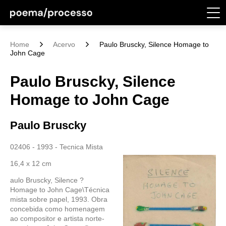
Home
Acervo
Paulo Bruscky, Silence Homage to
John Cage
Paulo Bruscky, Silence
Homage to John Cage
Paulo Bruscky
02406 - 1993 - Tecnica Mista
16,4 x 12 cm
aulo Bruscky, Silence ?
Homage to John Cage\Técnica
mista sobre papel, 1993. Obra
concebida como homenagem
ao compositor e artista norte-