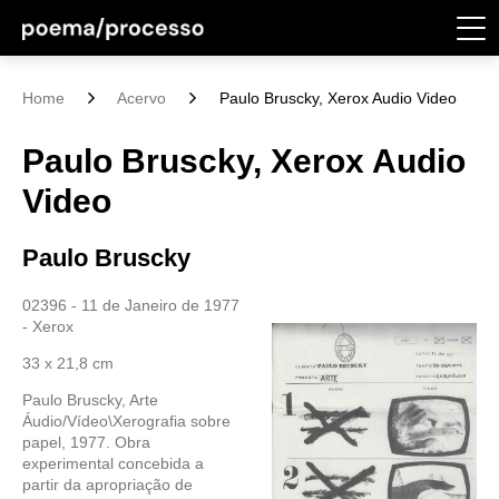
Home
Acervo
Paulo Bruscky, Xerox Audio Video
Paulo Bruscky, Xerox Audio
Video
Paulo Bruscky
02396 - 11 de Janeiro de 1977
- Xerox
33 x 21,8 cm
Paulo Bruscky, Arte
Áudio/Vídeo\Xerografia sobre
papel, 1977. Obra
experimental concebida a
partir da apropriação de