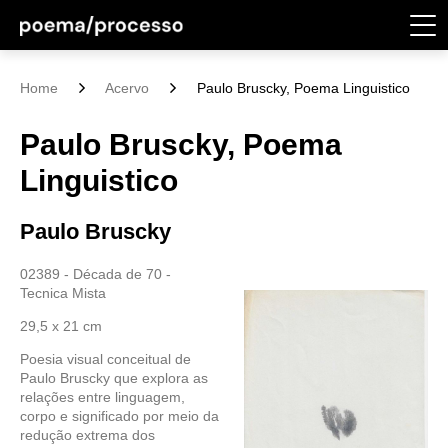
Home
Acervo
Paulo Bruscky, Poema Linguistico
Paulo Bruscky, Poema
Linguistico
Paulo Bruscky
02389 - Década de 70 -
Tecnica Mista
29,5 x 21 cm
Poesia visual conceitual de
Paulo Bruscky que explora as
relações entre linguagem,
corpo e significado por meio da
redução extrema dos